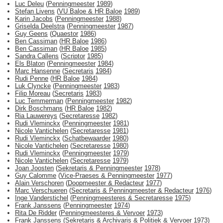
Luc Deleu
(
Penningmeester
1989
)
Stefan Livens
(
VU Baloe & HR Baloe
1989
)
Karin Jacobs
(
Penningmeester
1988
)
Griselda Deelstra
(
Penningmeester
1987
)
Guy Geens
(
Quaestor
1986
)
Ben Cassiman
(
HR Baloe
1986
)
Ben Cassiman
(
HR Baloe
1985
)
Sandra Callens
(
Scriptor
1985
)
Els Blaton
(
Penningmeester
1984
)
Marc Hansenne
(
Secretaris
1984
)
Rudi Penne
(
HR Baloe
1984
)
Luk Clyncke
(
Penningmeester
1983
)
Filip Moreau
(
Secretaris
1983
)
Luc Temmerman
(
Penningmeester
1982
)
Dirk Boschmans
(
HR Baloe
1982
)
Ria Lauwereys
(
Secretaresse
1982
)
Rudi Vleminckx
(
Penningmeester
1981
)
Nicole Vantichelen
(
Secretaresse
1981
)
Rudi Vleminckx
(
Schatbewaarder
1980
)
Nicole Vantichelen
(
Secretaresse
1980
)
Rudi Vleminckx
(
Penningmeester
1979
)
Nicole Vantichelen
(
Secretaresse
1979
)
Joan Joosten
(
Sekretaris & Penningmeester
1978
)
Guy Calomme
(
Vice-Praeses & Penningmeester
1977
)
Alain Verschoren
(
Doopmeester & Redacteur
1977
)
Marc Verschueren
(
Secretaris & Penningmeester & Redacteur
1976
)
Inge Vanderstichel
(
Penningmeesteres & Secretaresse
1975
)
Frank Janssens
(
Penningmeester
1974
)
Rita De Ridder
(
Penningmeesteres & Vervoer
1973
)
Frank Janssens
(
Sekretaris & Archivaris & Politiek & Vervoer
1973
)