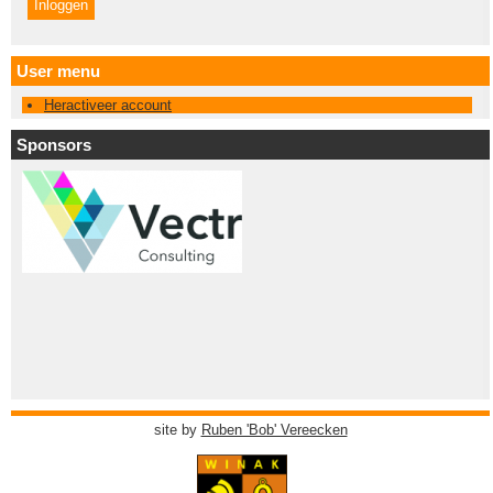
User menu
Heractiveer account
Sponsors
site by
Ruben 'Bob' Vereecken