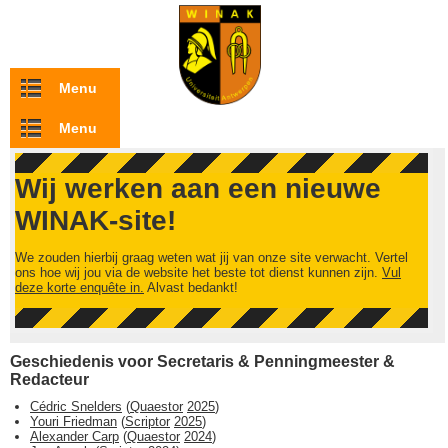
Overslaan en naar de inhoud gaan
Menu
Menu
Wij werken aan een nieuwe
WINAK-site!
We zouden hierbij graag weten wat jij van onze site verwacht. Vertel
ons hoe wij jou via de website het beste tot dienst kunnen zijn.
Vul
deze korte enquête in.
Alvast bedankt!
Geschiedenis voor Secretaris & Penningmeester &
Redacteur
Cédric Snelders
(
Quaestor
2025
)
Youri Friedman
(
Scriptor
2025
)
Alexander Carp
(
Quaestor
2024
)