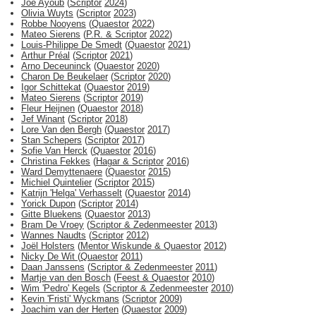
Joe Ayoub
(
Scriptor
2024
)
Olivia Wuyts
(
Scriptor
2023
)
Robbe Nooyens
(
Quaestor
2022
)
Mateo Sierens
(
P.R. & Scriptor
2022
)
Louis-Philippe De Smedt
(
Quaestor
2021
)
Arthur Préal
(
Scriptor
2021
)
Arno Deceuninck
(
Quaestor
2020
)
Charon De Beukelaer
(
Scriptor
2020
)
Igor Schittekat
(
Quaestor
2019
)
Mateo Sierens
(
Scriptor
2019
)
Fleur Heijnen
(
Quaestor
2018
)
Jef Winant
(
Scriptor
2018
)
Lore Van den Bergh
(
Quaestor
2017
)
Stan Schepers
(
Scriptor
2017
)
Sofie Van Herck
(
Quaestor
2016
)
Christina Fekkes
(
Hagar & Scriptor
2016
)
Ward Demyttenaere
(
Quaestor
2015
)
Michiel Quintelier
(
Scriptor
2015
)
Katrijn 'Helga' Verhasselt
(
Quaestor
2014
)
Yorick Dupon
(
Scriptor
2014
)
Gitte Bluekens
(
Quaestor
2013
)
Bram De Vroey
(
Scriptor & Zedenmeester
2013
)
Wannes Naudts
(
Scriptor
2012
)
Joël Holsters
(
Mentor Wiskunde & Quaestor
2012
)
Nicky De Wit
(
Quaestor
2011
)
Daan Janssens
(
Scriptor & Zedenmeester
2011
)
Martje van den Bosch
(
Feest & Quaestor
2010
)
Wim 'Pedro' Kegels
(
Scriptor & Zedenmeester
2010
)
Kevin 'Fristi' Wyckmans
(
Scriptor
2009
)
Joachim van der Herten
(
Quaestor
2009
)