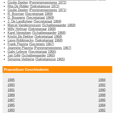
Gisèle Deelen
(
Penningmeesteres
1972
)
Rita De Ridder
(
Sekretaresse
1972
)
Gisèle Deelen
(
Penningmeesteres
1971
)
R. Bosman
(
Secretariaat
1969
)
D. Bouwens
(
Secretariaat
1969
)
J. De Landtsheer
(
Secretariaat
1969
)
Marcel Vandersmissen
(
Schatbewaarder
1969
)
Willy Hofman
(
Sekretariaat
1968
)
Karel Verwulgen
(
Schatbewaarder
1968
)
Kristin De Dekker
(
Sekretariaat
1968
)
Lieve Robbroeckx
(
Sekretariaat
1968
)
Frank Plastria
(
Secretaris
1967
)
Jeannine Plastria
(
Penningmeesteres
1967
)
Gaby Lefever
(
Secretariaat
1966
)
Jan Gillé
(
Schatbewaarder
1965
)
Simonne Verberne
(
Sekretaresse
1965
)
Praesidium Geschiedenis
1995
1994
1993
1992
1991
1990
1989
1988
1987
1986
1985
1984
1983
1982