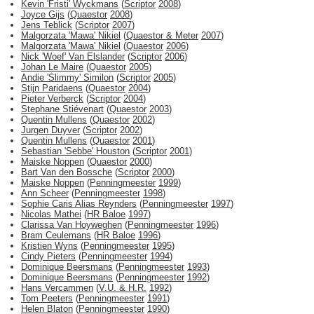
Kevin 'Fristi' Wyckmans
(
Scriptor
2008
)
Joyce Gijs
(
Quaestor
2008
)
Jens Teblick
(
Scriptor
2007
)
Malgorzata 'Mawa' Nikiel
(
Quaestor & Meter
2007
)
Malgorzata 'Mawa' Nikiel
(
Quaestor
2006
)
Nick 'Woef' Van Elslander
(
Scriptor
2006
)
Johan Le Maire
(
Quaestor
2005
)
Andie 'Slimmy' Similon
(
Scriptor
2005
)
Stijn Paridaens
(
Quaestor
2004
)
Pieter Verberck
(
Scriptor
2004
)
Stephane Stiévenart
(
Quaestor
2003
)
Quentin Mullens
(
Quaestor
2002
)
Jurgen Duyver
(
Scriptor
2002
)
Quentin Mullens
(
Quaestor
2001
)
Sebastian 'Sebbe' Houston
(
Scriptor
2001
)
Maiske Noppen
(
Quaestor
2000
)
Bart Van den Bossche
(
Scriptor
2000
)
Maiske Noppen
(
Penningmeester
1999
)
Ann Scheer
(
Penningmeester
1998
)
Sophie Caris Alias Reynders
(
Penningmeester
1997
)
Nicolas Mathei
(
HR Baloe
1997
)
Clarissa Van Hoyweghen
(
Penningmeester
1996
)
Bram Ceulemans
(
HR Baloe
1996
)
Kristien Wyns
(
Penningmeester
1995
)
Cindy Pieters
(
Penningmeester
1994
)
Dominique Beersmans
(
Penningmeester
1993
)
Dominique Beersmans
(
Penningmeester
1992
)
Hans Vercammen
(
V.U. & H.R.
1992
)
Tom Peeters
(
Penningmeester
1991
)
Helen Blaton
(
Penningmeester
1990
)