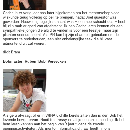
Cedric is er vorig jaar pas later bijgekomen om het mentorschap voor
wiskunde terug volledig op peil te brengen, nadat Joël quaestor was
geworden. Hoewel hij tegelijk schacht was − een neo-schacht dus − heeft
hij zijn taak er goed van afgebracht. Ik heb Cedric leren kennen als een
sympathieke jongen die altijd te vinden is voor een feestje, maar zijn
plichten serieus neemt. Als PR kan hij zijn charmes gebruiken om de
sponsors te onderhouden, een niet onbelangrijke taak die hij vast
uitmuntend uit zal voeren.
dixit Bram
Bobmaster
:
Ruben 'Bob' Vereecken
Als ge u afvraagt of er in WINAK chille kerels zitten dan is den Bob het
levende bewijs ervan. Nooit te stressy en altijd een chille houding. Ik heb
hem leren kennen aan het begin van ’t jaar tijdens de zovele
openingsactiviteiten. Als mentor informatica dit jaar heeft hij ons