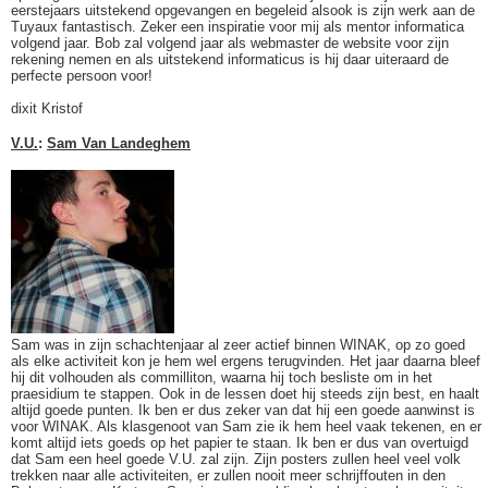
eerstejaars uitstekend opgevangen en begeleid alsook is zijn werk aan de
Tuyaux fantastisch. Zeker een inspiratie voor mij als mentor informatica
volgend jaar. Bob zal volgend jaar als webmaster de website voor zijn
rekening nemen en als uitstekend informaticus is hij daar uiteraard de
perfecte persoon voor!
dixit Kristof
V.U.
:
Sam Van Landeghem
Sam was in zijn schachtenjaar al zeer actief binnen WINAK, op zo goed
als elke activiteit kon je hem wel ergens terugvinden. Het jaar daarna bleef
hij dit volhouden als commilliton, waarna hij toch besliste om in het
praesidium te stappen. Ook in de lessen doet hij steeds zijn best, en haalt
altijd goede punten. Ik ben er dus zeker van dat hij een goede aanwinst is
voor WINAK. Als klasgenoot van Sam zie ik hem heel vaak tekenen, en er
komt altijd iets goeds op het papier te staan. Ik ben er dus van overtuigd
dat Sam een heel goede V.U. zal zijn. Zijn posters zullen heel veel volk
trekken naar alle activiteiten, er zullen nooit meer schrijffouten in den