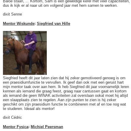
Baloe staan, ... Kortom, Sam is een geweldige kerel met veel capaciteiten,
dus ik kijk er al naar uit om volgend jaar met hem samen te werken.
dixit Senne
Mentor Wiskunde
:
Siegfried van Hille
Siegfried heeft dit jaar laten zien dat hij zeker gemotiveerd genoeg is om
een praesidiumfunctie te vervullen. Ik geef dan ook met een gerust hart
mijn mentor taak over aan hem. Ik heb Siegfried dit jaar voornamelijk leren
kennen als iemand die graag feest, graag naar cantussen gaat en kortom
als iemand die geen WINAK activiteiten zal overslaan ookal moet hij altijd
een slaapplaats zien te regelen. Aan zijn punten te zien is hij zeker
geschikt om zijn praesidium functie te combineren met af en toe nog wat
te studeren. Ideaal als mentor!
dixit Cédric
Mentor Fysica
:
Michiel Peersman