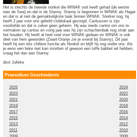
Het is slechts de tweede nonkel die WINAK ooit heeft gehad (de eerste
was de Swa) en dat is de Stanny. Stanny is begonnen in WINAK als Hagar
en dat is al niet de gemakkelijkste taak binnen WINAK. Sterker nog, hij
heeft 2 jaar voor ons geliefd clublokaal gezorgd. Cantussen is zijn
voorliefde en dat is zeker geen geheim. Hij was reeds cantor om ons te
vermaken op cantus en vorig jaar was hij zijn schachtenbak nog strak aan
het houden. Hij heeft al heel veel voor WINAK gedaan en WINAK is ook
deel van hem geworden (Zwart-Oranje zie je overal bij Stanny). Dit jaar
heeft hij een iets chillere functie als Nonkel en blijft hij nog onder ons. Als
je eens een lieke niet kan inzetten of gewoon een toffe babbel wil hebben,
vraag het dan aan Stanny.
dixit Julleke
Praesidium Geschiedenis
2025
2024
2023
2022
2021
2020
2019
2018
2017
2016
2015
2014
2013
2012
2011
2010
2009
2008