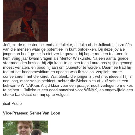
Joël, bij de meesten bekend als Julleke, el Julio of de Jullinator, is zo één
van die mensen waar ge potentieel in kunt ontdekken. Bij deze joviale
jongeman hoeft ge zelfs niet ver te graven; hij hapte meteen toe toen ik
hem vorig jaar kwam vragen als Mentor Wiskunde. Na een aantal goede
startmaanden besloot hij zijn kans te grijpen toen Laura ons spijtig genoeg
moest verlaten, en bood hij aan om Quaestor te worden. Daarmee trad hij
toe tot het hoogpraesidium en opeens was ik sociaal verplicht om te
converseren met die kerel. Wat bleek: die jongen zit vol met ideeën! Hij is
nog jong, maar schijn bedriegt: achter die Bieber-bles of kuif schuilt een
bekwame WINAKker. Altijd klaar voor een praatje, nooit verlegen om efkes
te helpen... Julleke is een goed aanwinst voor WINAK, en ongetwijfeld een
sterke kandidaat om mij op te volgen!
dixit Pedro
Vice-Praeses
:
Senne Van Loon