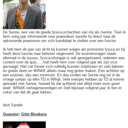
De Senne, een van de goede fysica-schachten van mij als mentor. Toen ik
hem vorig jaar informeerde over praesidium spurtte hij direct naar de
opkomende praesesen om zich kandidaat te stellen voor een functie.
Ik heb hem dit jaar van dicht bij kunnen volgen als promentor fysica en hij
heeft deze functie naar behoren uitgevoerd. De examenvragen staan
allemaal in de tuyaux, fysica-uitstapje is ook georganiseerd, iedereen was
content over de quiz,... Joël heeft hem voor volgend jaar als zijn vice
gevraagd. Hier zal Senne zich volledig kunnen ontplooien en veel bijleren
en goeds doen en WINAK alleen maar nog groter maken. Een achttien op
een examen, das een minimum. En dan vinden we Senne nog tot in de
vroege uurtjes op elke TD in Wilrijk. Vele meisjes hebben op TD al kennis
gemaakt met Senne, hoewel hij dat achteraf niet altijd meer even goed
weet. WINAK vertegenwoordigen en Joël bijstaan volgend jaar, ik ben er
zeker van dat dit gaat lukken.
dixit Sander
Quaestor
:
Gitte Bluekens