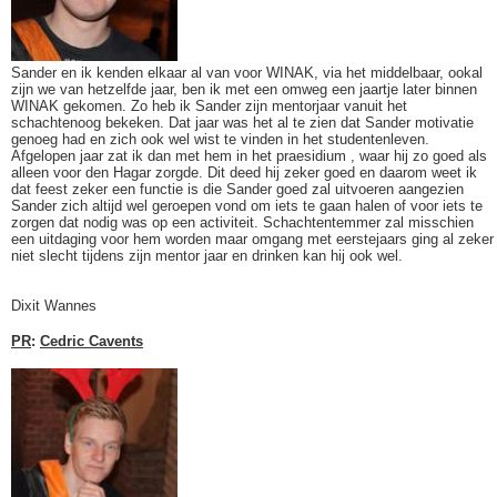
Sander en ik kenden elkaar al van voor WINAK, via het middelbaar, ookal
zijn we van hetzelfde jaar, ben ik met een omweg een jaartje later binnen
WINAK gekomen. Zo heb ik Sander zijn mentorjaar vanuit het
schachtenoog bekeken. Dat jaar was het al te zien dat Sander motivatie
genoeg had en zich ook wel wist te vinden in het studentenleven.
Afgelopen jaar zat ik dan met hem in het praesidium , waar hij zo goed als
alleen voor den Hagar zorgde. Dit deed hij zeker goed en daarom weet ik
dat feest zeker een functie is die Sander goed zal uitvoeren aangezien
Sander zich altijd wel geroepen vond om iets te gaan halen of voor iets te
zorgen dat nodig was op een activiteit. Schachtentemmer zal misschien
een uitdaging voor hem worden maar omgang met eerstejaars ging al zeker
niet slecht tijdens zijn mentor jaar en drinken kan hij ook wel.
Dixit Wannes
PR
:
Cedric Cavents