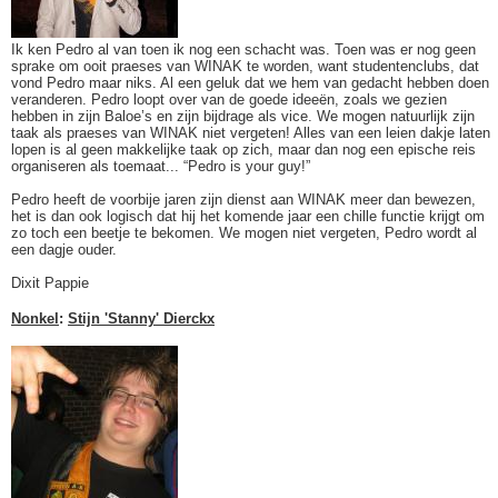
Ik ken Pedro al van toen ik nog een schacht was. Toen was er nog geen
sprake om ooit praeses van WINAK te worden, want studentenclubs, dat
vond Pedro maar niks. Al een geluk dat we hem van gedacht hebben doen
veranderen. Pedro loopt over van de goede ideeën, zoals we gezien
hebben in zijn Baloe’s en zijn bijdrage als vice. We mogen natuurlijk zijn
taak als praeses van WINAK niet vergeten! Alles van een leien dakje laten
lopen is al geen makkelijke taak op zich, maar dan nog een epische reis
organiseren als toemaat... “Pedro is your guy!”
Pedro heeft de voorbije jaren zijn dienst aan WINAK meer dan bewezen,
het is dan ook logisch dat hij het komende jaar een chille functie krijgt om
zo toch een beetje te bekomen. We mogen niet vergeten, Pedro wordt al
een dagje ouder.
Dixit Pappie
Nonkel
:
Stijn 'Stanny' Dierckx