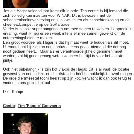
Jos als Hagar volgend jaar komt dik in orde. Ten eerste is hij iemand die
zich volledig kan inzetten voor WINAK. Dit is bewezen met de
schachtenkoningverkiezing en zijn kwaliteiten als schachtenkoning en de
cheerleadcompetitie op de GoKartrace.
Verder is hij ook super aangenaam om mee samen te werken. Ik spreek uit
ervaring, want ik heb er een week intensief mee samen gewerkt om de
ontgroeningsbaloe te maken.
Een groot voordeel als Hagar is dat hij maat weet te houden als dit moet.
Uiteraard laat hij zich op een cantus al eens gaan, niemand die dat nog
nooit gedaan heeft... Maar als er verantwoordelijkheid genomen moet
worden, zal hij goed genoeg weten wanneer het tijd is voor het laatste
pintje.
Ook niet onbelangrijk is zijn kot vlakbij de Hagar. Dit is al vaak de locatie
geweest van een indrink en die afstand is héél gemakkelijk te overbruggen.
De orde die (meestal toch) heerst op zijn kot, verwacht ik dan ook terug te
vinden in ons geliefd lokaal.
Dixit Katrijn
Cantor
:
Tim 'Pappie' Goovaerts