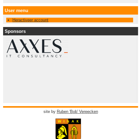
User menu
Heractiveer account
Sponsors
site by
Ruben 'Bob' Vereecken