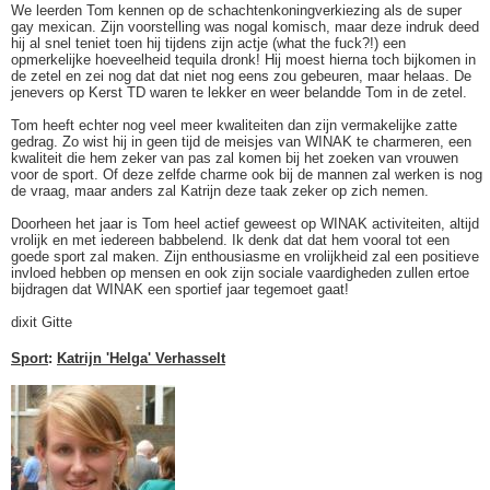
We leerden Tom kennen op de schachtenkoningverkiezing als de super
gay mexican. Zijn voorstelling was nogal komisch, maar deze indruk deed
hij al snel teniet toen hij tijdens zijn actje (what the fuck?!) een
opmerkelijke hoeveelheid tequila dronk! Hij moest hierna toch bijkomen in
de zetel en zei nog dat dat niet nog eens zou gebeuren, maar helaas. De
jenevers op Kerst TD waren te lekker en weer belandde Tom in de zetel.
Tom heeft echter nog veel meer kwaliteiten dan zijn vermakelijke zatte
gedrag. Zo wist hij in geen tijd de meisjes van WINAK te charmeren, een
kwaliteit die hem zeker van pas zal komen bij het zoeken van vrouwen
voor de sport. Of deze zelfde charme ook bij de mannen zal werken is nog
de vraag, maar anders zal Katrijn deze taak zeker op zich nemen.
Doorheen het jaar is Tom heel actief geweest op WINAK activiteiten, altijd
vrolijk en met iedereen babbelend. Ik denk dat dat hem vooral tot een
goede sport zal maken. Zijn enthousiasme en vrolijkheid zal een positieve
invloed hebben op mensen en ook zijn sociale vaardigheden zullen ertoe
bijdragen dat WINAK een sportief jaar tegemoet gaat!
dixit Gitte
Sport
:
Katrijn 'Helga' Verhasselt