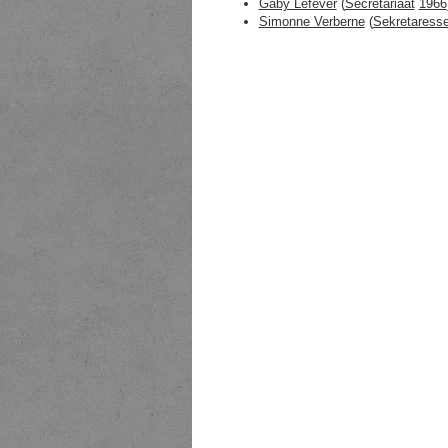
Gaby Lefever
(
Secretariaat
1966
Simonne Verberne
(
Sekretaress