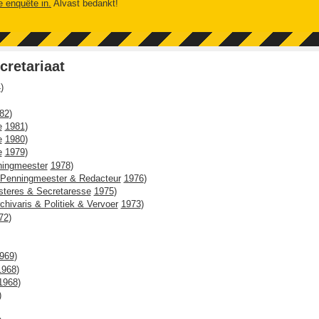
e enquête in.
Alvast bedankt!
cretariaat
4
)
82
)
e
1981
)
e
1980
)
e
1979
)
ningmeester
1978
)
 Penningmeester & Redacteur
1976
)
teres & Secretaresse
1975
)
chivaris & Politiek & Vervoer
1973
)
72
)
969
)
1968
)
1968
)
)