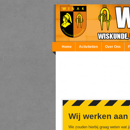
Overslaan en naar de inhoud gaan
Home
Activiteiten
Over Ons
Wij werken aan
We zouden hierbij graag weten wat ji