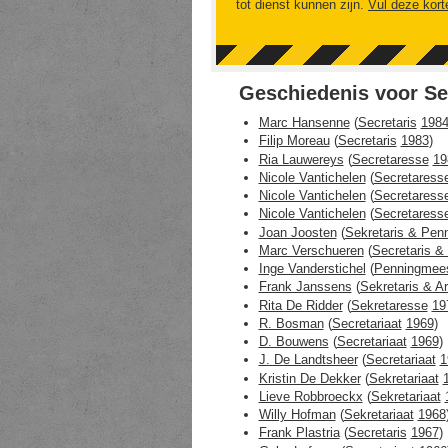
tot dienst kunnen zijn.
Vul deze kort
Geschiedenis voor Se
Marc Hansenne
(
Secretaris
198
Filip Moreau
(
Secretaris
1983
)
Ria Lauwereys
(
Secretaresse
19
Nicole Vantichelen
(
Secretaress
Nicole Vantichelen
(
Secretaress
Nicole Vantichelen
(
Secretaress
Joan Joosten
(
Sekretaris & Pen
Marc Verschueren
(
Secretaris &
Inge Vanderstichel
(
Penningmees
Frank Janssens
(
Sekretaris & Ar
Rita De Ridder
(
Sekretaresse
19
R. Bosman
(
Secretariaat
1969
)
D. Bouwens
(
Secretariaat
1969
)
J. De Landtsheer
(
Secretariaat
1
Kristin De Dekker
(
Sekretariaat
Lieve Robbroeckx
(
Sekretariaat
Willy Hofman
(
Sekretariaat
1968
Frank Plastria
(
Secretaris
1967
)