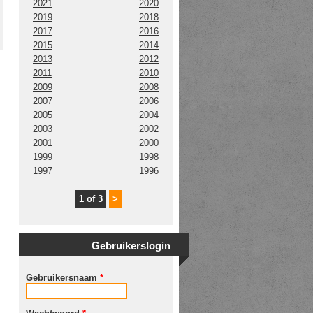
2021
2020
2019
2018
2017
2016
2015
2014
2013
2012
2011
2010
2009
2008
2007
2006
2005
2004
2003
2002
2001
2000
1999
1998
1997
1996
1 of 3
>
Gebruikerslogin
Gebruikersnaam
*