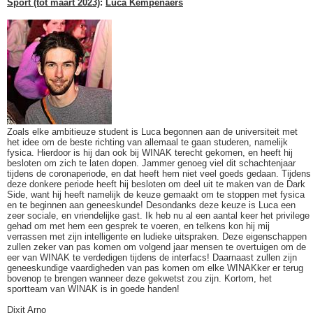
Sport (tot maart 2023)
:
Luca Kempenaers
Zoals elke ambitieuze student is Luca begonnen aan de universiteit met
het idee om de beste richting van allemaal te gaan studeren, namelijk
fysica. Hierdoor is hij dan ook bij WINAK terecht gekomen, en heeft hij
besloten om zich te laten dopen. Jammer genoeg viel dit schachtenjaar
tijdens de coronaperiode, en dat heeft hem niet veel goeds gedaan. Tijdens
deze donkere periode heeft hij besloten om deel uit te maken van de Dark
Side, want hij heeft namelijk de keuze gemaakt om te stoppen met fysica
en te beginnen aan geneeskunde! Desondanks deze keuze is Luca een
zeer sociale, en vriendelijke gast. Ik heb nu al een aantal keer het privilege
gehad om met hem een gesprek te voeren, en telkens kon hij mij
verrassen met zijn intelligente en ludieke uitspraken. Deze eigenschappen
zullen zeker van pas komen om volgend jaar mensen te overtuigen om de
eer van WINAK te verdedigen tijdens de interfacs! Daarnaast zullen zijn
geneeskundige vaardigheden van pas komen om elke WINAKker er terug
bovenop te brengen wanneer deze gekwetst zou zijn. Kortom, het
sportteam van WINAK is in goede handen!
Dixit Arno