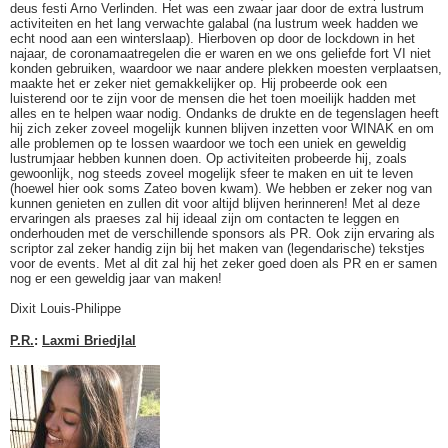
deus festi Arno Verlinden. Het was een zwaar jaar door de extra lustrum
activiteiten en het lang verwachte galabal (na lustrum week hadden we
echt nood aan een winterslaap). Hierboven op door de lockdown in het
najaar, de coronamaatregelen die er waren en we ons geliefde fort VI niet
konden gebruiken, waardoor we naar andere plekken moesten verplaatsen,
maakte het er zeker niet gemakkelijker op. Hij probeerde ook een
luisterend oor te zijn voor de mensen die het toen moeilijk hadden met
alles en te helpen waar nodig. Ondanks de drukte en de tegenslagen heeft
hij zich zeker zoveel mogelijk kunnen blijven inzetten voor WINAK en om
alle problemen op te lossen waardoor we toch een uniek en geweldig
lustrumjaar hebben kunnen doen. Op activiteiten probeerde hij, zoals
gewoonlijk, nog steeds zoveel mogelijk sfeer te maken en uit te leven
(hoewel hier ook soms Zateo boven kwam). We hebben er zeker nog van
kunnen genieten en zullen dit voor altijd blijven herinneren! Met al deze
ervaringen als praeses zal hij ideaal zijn om contacten te leggen en
onderhouden met de verschillende sponsors als PR. Ook zijn ervaring als
scriptor zal zeker handig zijn bij het maken van (legendarische) tekstjes
voor de events. Met al dit zal hij het zeker goed doen als PR en er samen
nog er een geweldig jaar van maken!
Dixit Louis-Philippe
P.R.
:
Laxmi Briedjlal