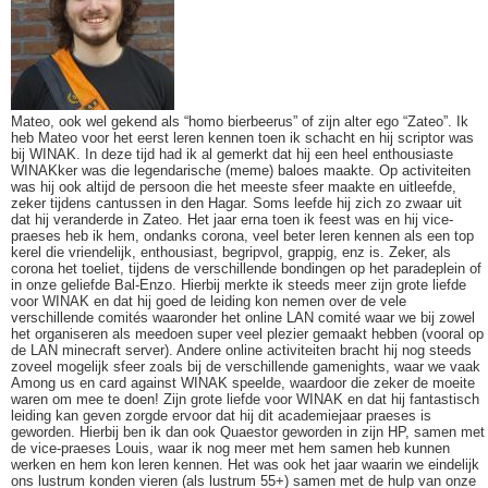
Mateo, ook wel gekend als “homo bierbeerus” of zijn alter ego “Zateo”. Ik
heb Mateo voor het eerst leren kennen toen ik schacht en hij scriptor was
bij WINAK. In deze tijd had ik al gemerkt dat hij een heel enthousiaste
WINAKker was die legendarische (meme) baloes maakte. Op activiteiten
was hij ook altijd de persoon die het meeste sfeer maakte en uitleefde,
zeker tijdens cantussen in den Hagar. Soms leefde hij zich zo zwaar uit
dat hij veranderde in Zateo. Het jaar erna toen ik feest was en hij vice-
praeses heb ik hem, ondanks corona, veel beter leren kennen als een top
kerel die vriendelijk, enthousiast, begripvol, grappig, enz is. Zeker, als
corona het toeliet, tijdens de verschillende bondingen op het paradeplein of
in onze geliefde Bal-Enzo. Hierbij merkte ik steeds meer zijn grote liefde
voor WINAK en dat hij goed de leiding kon nemen over de vele
verschillende comités waaronder het online LAN comité waar we bij zowel
het organiseren als meedoen super veel plezier gemaakt hebben (vooral op
de LAN minecraft server). Andere online activiteiten bracht hij nog steeds
zoveel mogelijk sfeer zoals bij de verschillende gamenights, waar we vaak
Among us en card against WINAK speelde, waardoor die zeker de moeite
waren om mee te doen! Zijn grote liefde voor WINAK en dat hij fantastisch
leiding kan geven zorgde ervoor dat hij dit academiejaar praeses is
geworden. Hierbij ben ik dan ook Quaestor geworden in zijn HP, samen met
de vice-praeses Louis, waar ik nog meer met hem samen heb kunnen
werken en hem kon leren kennen. Het was ook het jaar waarin we eindelijk
ons lustrum konden vieren (als lustrum 55+) samen met de hulp van onze