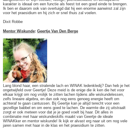
karakter is ideaal om een functie als feest tot een goed einde te brengen.
Ik ben er daarom ook van overtuigd dat hij een enorme aanwinst zal zijn
voor het praesidium en hij zich er snel thuis zal voelen.
Dixit Robbe
Mentor Wiskunde
:
Geertje Van Den Berge
Lang blond haar, een stralende lach en WINAK ledenkledij? Dan heb je het
ongetwijfeld over Geertje! Deze meid is de enige die ik ken die het voor
elkaar krijgt om nog vrolijk te zitten lachen tijdens alle wiskundelessen,
zelfs lineaire algebra, en dan ook nog eens genoeg energie heeft om
achteraf te gaan cantussen. Bij Geertje kan je altijd terecht voor een
gezellige babbel en om eens goed te lachen. De warmte die zij uitstraalt
zorgt er ook meteen voor dat je je goed voelt bij haar. Dit alles in
combinatie met haar wiskundeskills maakt van Geertje de ideale
WINAKker en mentor wiskunde! Ik kijk er alvast erg naar uit om nog vele
jaren samen met haar in de klas en het praesidium te zitten.