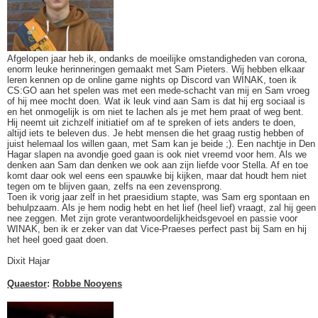
Afgelopen jaar heb ik, ondanks de moeilijke omstandigheden van corona,
enorm leuke herinneringen gemaakt met Sam Pieters. Wij hebben elkaar
leren kennen op de online game nights op Discord van WINAK, toen ik
CS:GO aan het spelen was met een mede-schacht van mij en Sam vroeg
of hij mee mocht doen. Wat ik leuk vind aan Sam is dat hij erg sociaal is
en het onmogelijk is om niet te lachen als je met hem praat of weg bent.
Hij neemt uit zichzelf initiatief om af te spreken of iets anders te doen,
altijd iets te beleven dus. Je hebt mensen die het graag rustig hebben of
juist helemaal los willen gaan, met Sam kan je beide ;). Een nachtje in Den
Hagar slapen na avondje goed gaan is ook niet vreemd voor hem. Als we
denken aan Sam dan denken we ook aan zijn liefde voor Stella. Af en toe
komt daar ook wel eens een spauwke bij kijken, maar dat houdt hem niet
tegen om te blijven gaan, zelfs na een zevensprong.
Toen ik vorig jaar zelf in het praesidium stapte, was Sam erg spontaan en
behulpzaam. Als je hem nodig hebt en het lief (heel lief) vraagt, zal hij geen
nee zeggen. Met zijn grote verantwoordelijkheidsgevoel en passie voor
WINAK, ben ik er zeker van dat Vice-Praeses perfect past bij Sam en hij
het heel goed gaat doen.
Dixit Hajar
Quaestor
:
Robbe Nooyens