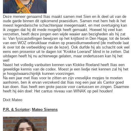
Deze meneer genaamd Ilias maakt samen met Sien en ik deel uit van de
oude garde binnen dit opkomend praesidium. Samen met hem heb ik het
meest legendarische schachtenjaar meegemaakt, en met overtuiging kan
ik zeggen dat hij dit mede mogelijk heeft gemaakt. Hoewel hij veel kan
verzetten, heeft deze jongen een wijde waaier aan bezigheden als hij zat
is: Van fysicastellingen bewijzen op het krijtbord in Den Hagar, tot de broek
van een WOZ onbruikbaar maken op praesidiumweekend (de methode laat
ik over tot de verbeelding van de lezer). Ook durfde hij als schacht ook wel
eens een prosenior uit te dagen tot “Krokke Loerand” blind in te zetten. Dat
uitdagen heeft hij nu achterwege gelaten, maar ondertussen kan hij het
wel!
Naast het volledig vanbuiten kennen van Klokke Roeland heeft Ilias een
geweldige kennis van de codex. Moest je een liedje niet kennen zal hij het
je hoogstwaarschijnlijk kunnen voorzingen.
Na een jaar met Ilias voor te zitten en zijn vreselijke mopjes te moeten
aanhoren, ben ik ervan verzekerd dat Ilias nog een jaar als Cantor goed
kan doen. Ilias heeft een grote passie voor cantussen en zingen. Daarmee
heeft hij één doel: Het cantus niveau van WINAK op peil houden!
Dixit Mateo
P.R. & Scriptor
:
Mateo Sierens