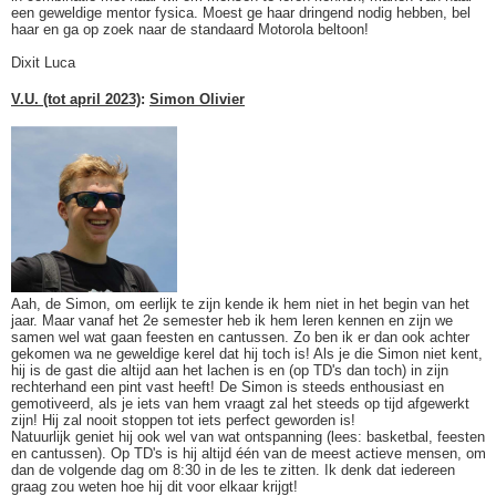
een geweldige mentor fysica. Moest ge haar dringend nodig hebben, bel
haar en ga op zoek naar de standaard Motorola beltoon!
Dixit Luca
V.U. (tot april 2023)
:
Simon Olivier
Aah, de Simon, om eerlijk te zijn kende ik hem niet in het begin van het
jaar. Maar vanaf het 2e semester heb ik hem leren kennen en zijn we
samen wel wat gaan feesten en cantussen. Zo ben ik er dan ook achter
gekomen wa ne geweldige kerel dat hij toch is! Als je die Simon niet kent,
hij is de gast die altijd aan het lachen is en (op TD's dan toch) in zijn
rechterhand een pint vast heeft! De Simon is steeds enthousiast en
gemotiveerd, als je iets van hem vraagt zal het steeds op tijd afgewerkt
zijn! Hij zal nooit stoppen tot iets perfect geworden is!
Natuurlijk geniet hij ook wel van wat ontspanning (lees: basketbal, feesten
en cantussen). Op TD's is hij altijd één van de meest actieve mensen, om
dan de volgende dag om 8:30 in de les te zitten. Ik denk dat iedereen
graag zou weten hoe hij dit voor elkaar krijgt!