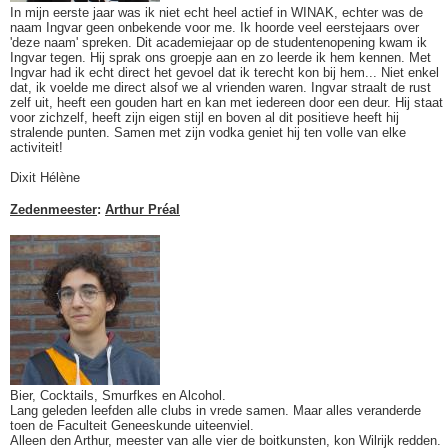
In mijn eerste jaar was ik niet echt heel actief in WINAK, echter was de
naam Ingvar geen onbekende voor me. Ik hoorde veel eerstejaars over
'deze naam' spreken. Dit academiejaar op de studentenopening kwam ik
Ingvar tegen. Hij sprak ons groepje aan en zo leerde ik hem kennen. Met
Ingvar had ik echt direct het gevoel dat ik terecht kon bij hem... Niet enkel
dat, ik voelde me direct alsof we al vrienden waren. Ingvar straalt de rust
zelf uit, heeft een gouden hart en kan met iedereen door een deur. Hij staat
voor zichzelf, heeft zijn eigen stijl en boven al dit positieve heeft hij
stralende punten. Samen met zijn vodka geniet hij ten volle van elke
activiteit!
Dixit Hélène
Zedenmeester
:
Arthur Préal
Bier, Cocktails, Smurfkes en Alcohol.
Lang geleden leefden alle clubs in vrede samen. Maar alles veranderde
toen de Faculteit Geneeskunde uiteenviel.
Alleen den Arthur, meester van alle vier de boitkunsten, kon Wilrijk redden.