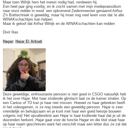
Maar toen Wilrijk hem het meest nodig had, verdween hij.
Een heel jaar ging voorbij, en ik zocht samen met mijn medepraesidium
naar onze redder in nood: een opkomend Zedenmeester genaamd Arthur.
Z'n Boittechniek is geweldig, maar hij moet nog veel leren voor dat 'ie alle
WINAKschachtjes kan helpen.
Maar ik geloof dat Arthur Wilrijk en de WINAKschachten kan redden
Dixit Ilias
Hagar
:
Hajar El Arbiati
Deze geweldige, enthousiaste persoon is niet goed in CSGO natuurlijk heb
ik het over Hajar. Met haar stralende glimlach laat ze de kamer stralen. Op
een Cantus of TD kan je haar niet missen. Hoewel ze haar gebreken heeft
in het videogamen, is ze nog steeds een geweldig persoon. Hajar is zeer
vriendelijk en behulpzaam en je kunt met haar een goed feestje bouwen
volgens mij! Het opvallendste aan Hajar is haar krullende haar dat je uit de
duizenden herkent. Hajar gaat voor de functie Hagar en die titel staat haar
op haar naam geschreven want het verschilt maar een letter dus ze zal dat