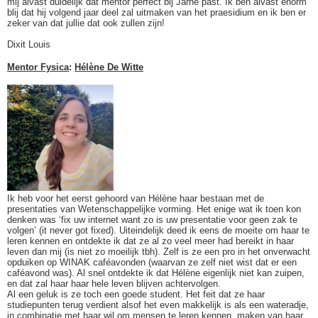
mij alvast duidelijk dat mentor perfect bij Jarne past. Ik ben alvast enorm
blij dat hij volgend jaar deel zal uitmaken van het praesidium en ik ben er
zeker van dat jullie dat ook zullen zijn!
Dixit Louis
Mentor Fysica
:
Hélène De Witte
Ik heb voor het eerst gehoord van Hélène haar bestaan met de
presentaties van Wetenschappelijke vorming. Het enige wat ik toen kon
denken was ‘fix uw internet want zo is uw presentatie voor geen zak te
volgen’ (it never got fixed). Uiteindelijk deed ik eens de moeite om haar te
leren kennen en ontdekte ik dat ze al zo veel meer had bereikt in haar
leven dan mij (is niet zo moeilijk tbh). Zelf is ze een pro in het onverwacht
opduiken op WINAK caféavonden (waarvan ze zelf niet wist dat er een
caféavond was). Al snel ontdekte ik dat Hélène eigenlijk niet kan zuipen,
en dat zal haar haar hele leven blijven achtervolgen.
Al een geluk is ze toch een goede student. Het feit dat ze haar
studiepunten terug verdient alsof het even makkelijk is als een wateradje,
in combinatie met haar wil om mensen te leren kennen, maken van haar