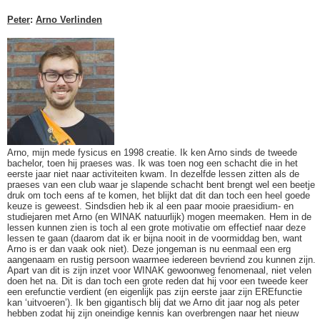
Peter
:
Arno Verlinden
Arno, mijn mede fysicus en 1998 creatie. Ik ken Arno sinds de tweede
bachelor, toen hij praeses was. Ik was toen nog een schacht die in het
eerste jaar niet naar activiteiten kwam. In dezelfde lessen zitten als de
praeses van een club waar je slapende schacht bent brengt wel een beetje
druk om toch eens af te komen, het blijkt dat dit dan toch een heel goede
keuze is geweest. Sindsdien heb ik al een paar mooie praesidium- en
studiejaren met Arno (en WINAK natuurlijk) mogen meemaken. Hem in de
lessen kunnen zien is toch al een grote motivatie om effectief naar deze
lessen te gaan (daarom dat ik er bijna nooit in de voormiddag ben, want
Arno is er dan vaak ook niet). Deze jongeman is nu eenmaal een erg
aangenaam en rustig persoon waarmee iedereen bevriend zou kunnen zijn.
Apart van dit is zijn inzet voor WINAK gewoonweg fenomenaal, niet velen
doen het na. Dit is dan toch een grote reden dat hij voor een tweede keer
een erefunctie verdient (en eigenlijk pas zijn eerste jaar zijn EREfunctie
kan ‘uitvoeren’). Ik ben gigantisch blij dat we Arno dit jaar nog als peter
hebben zodat hij zijn oneindige kennis kan overbrengen naar het nieuw