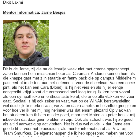
Dixit Laxmi
Mentor Informatica
:
Jarne Besjes
Dit is de Jarne, zij die na de lesvrije week niet met corona opgescheept
zaten kennen hem misschien beter als Caraman. Anderen kennen hem als
die knappe gast met zijn staartje en fanny pack die op campus Middelheim
passeert of in de tent aan het oefenen is voor de cheerlead. Van een goeie
pint, als het kan een Cara (Blond), is hij niet vies en als hij er eentje
aangereikt krijgt komt die verrassend snel leeg terug. Ik ken hem vooral
als een sympathieke en enthousiaste kerel, die er op alle vlakken vol voor
gaat. Sociaal is hij ook zeker en vast, wat op de WINAK kerstwandeling
wel duidelijk te merken was, we zaten daar namelijk in hetzelfde groepje en
voor hoe ver ik het mij nog herinner was dat enorm plezant! Op vlak van
het studeren ken ik hem minder goed, maar met Mateo als peter kan ik mij
inbeelden dat daar geen problemen zijn. Ook als schacht was hij zo goed
als altijd aanwezig op activiteiten. Het is dus wel duidelijk dat Jarne een
goede fit is voor het praesidium, als mentor informatica of als V.U. bij
Team Smurfkes. De eigenschappen die ik heb opgesomd maken het voor