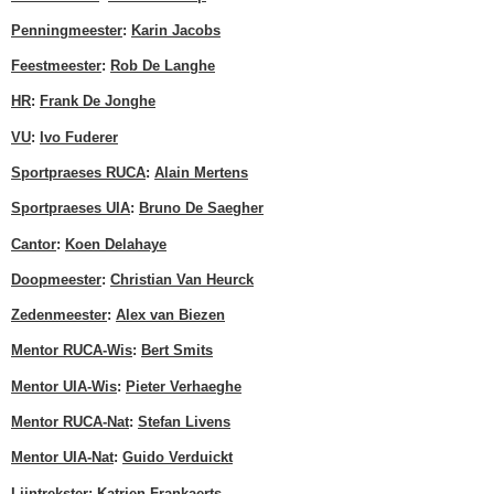
Penningmeester
:
Karin Jacobs
Feestmeester
:
Rob De Langhe
HR
:
Frank De Jonghe
VU
:
Ivo Fuderer
Sportpraeses RUCA
:
Alain Mertens
Sportpraeses UIA
:
Bruno De Saegher
Cantor
:
Koen Delahaye
Doopmeester
:
Christian Van Heurck
Zedenmeester
:
Alex van Biezen
Mentor RUCA-Wis
:
Bert Smits
Mentor UIA-Wis
:
Pieter Verhaeghe
Mentor RUCA-Nat
:
Stefan Livens
Mentor UIA-Nat
:
Guido Verduickt
Lijntrekster
:
Katrien Frankaerts