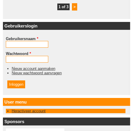
1 of 3
>
Gebruikerslogin
Gebruikersnaam
*
Wachtwoord
*
Nieuw account aanmaken
Nieuw wachtwoord aanvragen
User menu
Heractiveer account
Sponsors