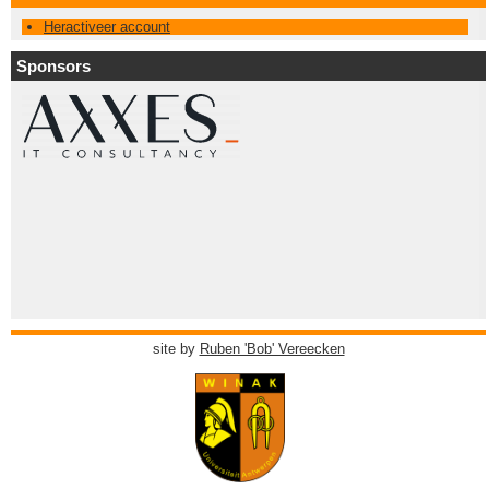
Heractiveer account
Sponsors
site by
Ruben 'Bob' Vereecken