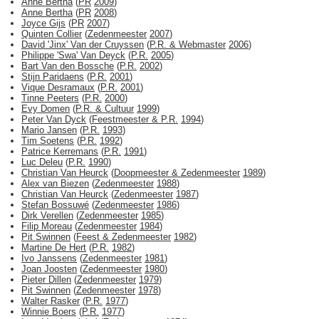
Anne Bertha
(
PR
2009
)
Anne Bertha
(
PR
2008
)
Joyce Gijs
(
PR
2007
)
Quinten Collier
(
Zedenmeester
2007
)
David 'Jinx' Van der Cruyssen
(
P.R. & Webmaster
2006
)
Philippe 'Swa' Van Deyck
(
P.R.
2005
)
Bart Van den Bossche
(
P.R.
2002
)
Stijn Paridaens
(
P.R.
2001
)
Vique Desramaux
(
P.R.
2001
)
Tinne Peeters
(
P.R.
2000
)
Evy Domen
(
P.R. & Cultuur
1999
)
Peter Van Dyck
(
Feestmeester & P.R.
1994
)
Mario Jansen
(
P.R.
1993
)
Tim Soetens
(
P.R.
1992
)
Patrice Kerremans
(
P.R.
1991
)
Luc Deleu
(
P.R.
1990
)
Christian Van Heurck
(
Doopmeester & Zedenmeester
1989
)
Alex van Biezen
(
Zedenmeester
1988
)
Christian Van Heurck
(
Zedenmeester
1987
)
Stefan Bossuwé
(
Zedenmeester
1986
)
Dirk Verellen
(
Zedenmeester
1985
)
Filip Moreau
(
Zedenmeester
1984
)
Pit Swinnen
(
Feest & Zedenmeester
1982
)
Martine De Hert
(
P.R.
1982
)
Ivo Janssens
(
Zedenmeester
1981
)
Joan Joosten
(
Zedenmeester
1980
)
Pieter Dillen
(
Zedenmeester
1979
)
Pit Swinnen
(
Zedenmeester
1978
)
Walter Rasker
(
P.R.
1977
)
Winnie Boers
(
P.R.
1977
)