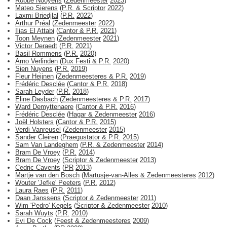
Robbe Nooyens
(
Zedenmeester
2023
)
Mateo Sierens
(
P.R. & Scriptor
2022
)
Laxmi Briedjlal
(
P.R.
2022
)
Arthur Préal
(
Zedenmeester
2022
)
Ilias El Attabi
(
Cantor & P.R.
2021
)
Toon Meynen
(
Zedenmeester
2021
)
Victor Deraedt
(
P.R.
2021
)
Basil Rommens
(
P.R.
2020
)
Arno Verlinden
(
Dux Festi & P.R.
2020
)
Sien Nuyens
(
P.R.
2019
)
Fleur Heijnen
(
Zedenmeesteres & P.R.
2019
)
Frédéric Desclée
(
Cantor & P.R.
2018
)
Sarah Leyder
(
P.R.
2018
)
Eline Dasbach
(
Zedenmeesteres & P.R.
2017
)
Ward Demyttenaere
(
Cantor & P.R.
2016
)
Frédéric Desclée
(
Hagar & Zedenmeester
2016
)
Joël Holsters
(
Cantor & P.R.
2015
)
Verdi Vanreusel
(
Zedenmeester
2015
)
Sander Cleiren
(
Praegustator & P.R.
2015
)
Sam Van Landeghem
(
P.R. & Zedenmeester
2014
)
Bram De Vroey
(
P.R.
2014
)
Bram De Vroey
(
Scriptor & Zedenmeester
2013
)
Cedric Cavents
(
PR
2013
)
Martje van den Bosch
(
Martusje-van-Alles & Zedenmeesteres
2012
)
Wouter 'Jefke' Peeters
(
P.R.
2012
)
Laura Raes
(
P.R.
2011
)
Daan Janssens
(
Scriptor & Zedenmeester
2011
)
Wim 'Pedro' Kegels
(
Scriptor & Zedenmeester
2010
)
Sarah Wuyts
(
P.R.
2010
)
Evi De Cock
(
Feest & Zedenmeesteres
2009
)