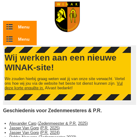
Overslaan en naar de inhoud gaan
Menu
Menu
Wij werken aan een nieuwe
WINAK-site!
We zouden hierbij graag weten wat jij van onze site verwacht. Vertel
ons hoe wij jou via de website het beste tot dienst kunnen zijn.
Vul
deze korte enquête in.
Alvast bedankt!
Geschiedenis voor Zedenmeesteres & P.R.
Alexander Carp
(
Zedenmeester & P.R.
2025
)
Jasper Van Gorp
(
P.R.
2025
)
Jasper Van Gorp
(
P.R.
2024
)