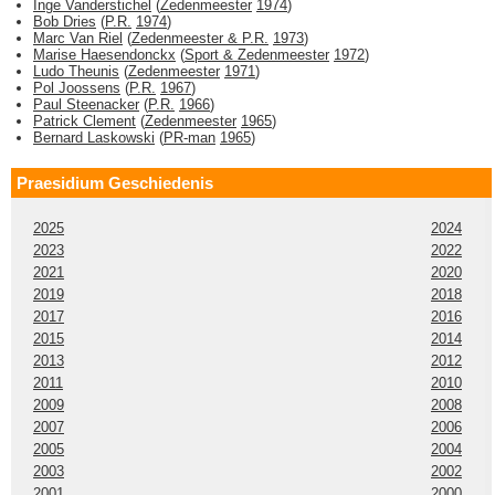
Inge Vanderstichel
(
Zedenmeester
1974
)
Bob Dries
(
P.R.
1974
)
Marc Van Riel
(
Zedenmeester & P.R.
1973
)
Marise Haesendonckx
(
Sport & Zedenmeester
1972
)
Ludo Theunis
(
Zedenmeester
1971
)
Pol Joossens
(
P.R.
1967
)
Paul Steenacker
(
P.R.
1966
)
Patrick Clement
(
Zedenmeester
1965
)
Bernard Laskowski
(
PR-man
1965
)
Praesidium Geschiedenis
2025
2024
2023
2022
2021
2020
2019
2018
2017
2016
2015
2014
2013
2012
2011
2010
2009
2008
2007
2006
2005
2004
2003
2002
2001
2000