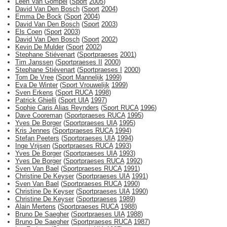
Leen Van Gompel
(
Sport
2005
)
David Van Den Bosch
(
Sport
2004
)
Emma De Bock
(
Sport
2004
)
David Van Den Bosch
(
Sport
2003
)
Els Coen
(
Sport
2003
)
David Van Den Bosch
(
Sport
2002
)
Kevin De Mulder
(
Sport
2002
)
Stephane Stiévenart
(
Sportpraeses
2001
)
Tim Janssen
(
Sportpraeses II
2000
)
Stephane Stiévenart
(
Sportpraeses I
2000
)
Tom De Vree
(
Sport Mannelijk
1999
)
Eva De Winter
(
Sport Vrouwelijk
1999
)
Sven Erkens
(
Sport RUCA
1998
)
Patrick Ghielli
(
Sport UIA
1997
)
Sophie Caris Alias Reynders
(
Sport RUCA
1996
)
Dave Cooreman
(
Sportpraeses RUCA
1995
)
Yves De Borger
(
Sportpraeses UIA
1995
)
Kris Jennes
(
Sportpraeses RUCA
1994
)
Stefan Peeters
(
Sportpraeses UIA
1994
)
Inge Vrijsen
(
Sportpraeses RUCA
1993
)
Yves De Borger
(
Sportpraeses UIA
1993
)
Yves De Borger
(
Sportpraeses RUCA
1992
)
Sven Van Bael
(
Sportpraeses RUCA
1991
)
Christine De Keyser
(
Sportpraeses UIA
1991
)
Sven Van Bael
(
Sportpraeses RUCA
1990
)
Christine De Keyser
(
Sportpraeses UIA
1990
)
Christine De Keyser
(
Sportpraeses
1989
)
Alain Mertens
(
Sportpraeses RUCA
1988
)
Bruno De Saegher
(
Sportpraeses UIA
1988
)
Bruno De Saegher
(
Sportpraeses RUCA
1987
)