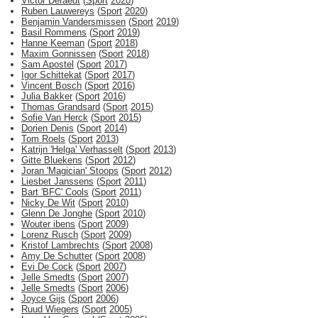
Victor Deraedt
(
Sport
2020
)
Ruben Lauwereys
(
Sport
2020
)
Benjamin Vandersmissen
(
Sport
2019
)
Basil Rommens
(
Sport
2019
)
Hanne Keeman
(
Sport
2018
)
Maxim Gonnissen
(
Sport
2018
)
Sam Apostel
(
Sport
2017
)
Igor Schittekat
(
Sport
2017
)
Vincent Bosch
(
Sport
2016
)
Julia Bakker
(
Sport
2016
)
Thomas Grandsard
(
Sport
2015
)
Sofie Van Herck
(
Sport
2015
)
Dorien Denis
(
Sport
2014
)
Tom Roels
(
Sport
2013
)
Katrijn 'Helga' Verhasselt
(
Sport
2013
)
Gitte Bluekens
(
Sport
2012
)
Joran 'Magician' Stoops
(
Sport
2012
)
Liesbet Janssens
(
Sport
2011
)
Bart 'BFC' Cools
(
Sport
2011
)
Nicky De Wit
(
Sport
2010
)
Glenn De Jonghe
(
Sport
2010
)
Wouter ibens
(
Sport
2009
)
Lorenz Rusch
(
Sport
2009
)
Kristof Lambrechts
(
Sport
2008
)
Amy De Schutter
(
Sport
2008
)
Evi De Cock
(
Sport
2007
)
Jelle Smedts
(
Sport
2007
)
Jelle Smedts
(
Sport
2006
)
Joyce Gijs
(
Sport
2006
)
Ruud Wiegers
(
Sport
2005
)