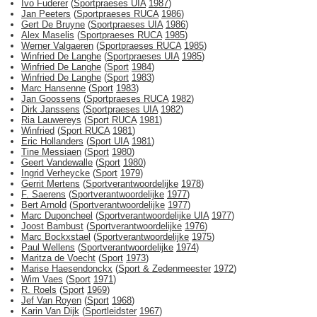
Ivo Fuderer
(
Sportpraeses UIA
1987
)
Jan Peeters
(
Sportpraeses RUCA
1986
)
Gert De Bruyne
(
Sportpraeses UIA
1986
)
Alex Maselis
(
Sportpraeses RUCA
1985
)
Werner Valgaeren
(
Sportpraeses RUCA
1985
)
Winfried De Langhe
(
Sportpraeses UIA
1985
)
Winfried De Langhe
(
Sport
1984
)
Winfried De Langhe
(
Sport
1983
)
Marc Hansenne
(
Sport
1983
)
Jan Goossens
(
Sportpraeses RUCA
1982
)
Dirk Janssens
(
Sportpraeses UIA
1982
)
Ria Lauwereys
(
Sport RUCA
1981
)
Winfried
(
Sport RUCA
1981
)
Eric Hollanders
(
Sport UIA
1981
)
Tine Messiaen
(
Sport
1980
)
Geert Vandewalle
(
Sport
1980
)
Ingrid Verheycke
(
Sport
1979
)
Gerrit Mertens
(
Sportverantwoordelijke
1978
)
F. Saerens
(
Sportverantwoordelijke
1977
)
Bert Arnold
(
Sportverantwoordelijke
1977
)
Marc Duponcheel
(
Sportverantwoordelijke UIA
1977
)
Joost Bambust
(
Sportverantwoordelijke
1976
)
Marc Bockxstael
(
Sportverantwoordelijke
1975
)
Paul Wellens
(
Sportverantwoordelijke
1974
)
Maritza de Voecht
(
Sport
1973
)
Marise Haesendonckx
(
Sport & Zedenmeester
1972
)
Wim Vaes
(
Sport
1971
)
R. Roels
(
Sport
1969
)
Jef Van Royen
(
Sport
1968
)
Karin Van Dijk
(
Sportleidster
1967
)