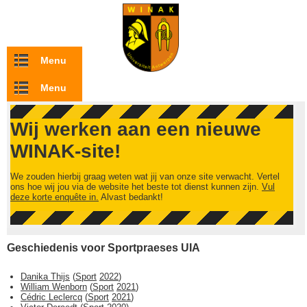
Overslaan en naar de inhoud gaan
Menu
Menu
Wij werken aan een nieuwe
WINAK-site!
We zouden hierbij graag weten wat jij van onze site verwacht. Vertel
ons hoe wij jou via de website het beste tot dienst kunnen zijn.
Vul
deze korte enquête in.
Alvast bedankt!
Geschiedenis voor Sportpraeses UIA
Danika Thijs
(
Sport
2022
)
William Wenborn
(
Sport
2021
)
Cédric Leclercq
(
Sport
2021
)