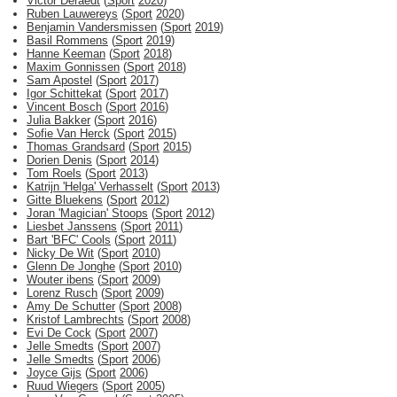
Victor Deraedt
(
Sport
2020
)
Ruben Lauwereys
(
Sport
2020
)
Benjamin Vandersmissen
(
Sport
2019
)
Basil Rommens
(
Sport
2019
)
Hanne Keeman
(
Sport
2018
)
Maxim Gonnissen
(
Sport
2018
)
Sam Apostel
(
Sport
2017
)
Igor Schittekat
(
Sport
2017
)
Vincent Bosch
(
Sport
2016
)
Julia Bakker
(
Sport
2016
)
Sofie Van Herck
(
Sport
2015
)
Thomas Grandsard
(
Sport
2015
)
Dorien Denis
(
Sport
2014
)
Tom Roels
(
Sport
2013
)
Katrijn 'Helga' Verhasselt
(
Sport
2013
)
Gitte Bluekens
(
Sport
2012
)
Joran 'Magician' Stoops
(
Sport
2012
)
Liesbet Janssens
(
Sport
2011
)
Bart 'BFC' Cools
(
Sport
2011
)
Nicky De Wit
(
Sport
2010
)
Glenn De Jonghe
(
Sport
2010
)
Wouter ibens
(
Sport
2009
)
Lorenz Rusch
(
Sport
2009
)
Amy De Schutter
(
Sport
2008
)
Kristof Lambrechts
(
Sport
2008
)
Evi De Cock
(
Sport
2007
)
Jelle Smedts
(
Sport
2007
)
Jelle Smedts
(
Sport
2006
)
Joyce Gijs
(
Sport
2006
)
Ruud Wiegers
(
Sport
2005
)