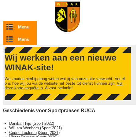
Overslaan en naar de inhoud gaan
Menu
Menu
Wij werken aan een nieuwe
WINAK-site!
We zouden hierbij graag weten wat jij van onze site verwacht. Vertel
ons hoe wij jou via de website het beste tot dienst kunnen zijn.
Vul
deze korte enquête in.
Alvast bedankt!
Geschiedenis voor Sportpraeses RUCA
Danika Thijs
(
Sport
2022
)
William Wenborn
(
Sport
2021
)
Cédric Leclercq
(
Sport
2021
)