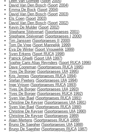
Leen Van Gompel
(
Sport
2005
)
David Van Den Bosch
(
Sport
2004
)
Emma De Bock
(
Sport
2004
)
David Van Den Bosch
(
Sport
2003
)
Els Coen
(
Sport
2003
)
David Van Den Bosch
(
Sport
2002
)
Kevin De Mulder
(
Sport
2002
)
Stephane Stiévenart
(
Sportpraeses
2001
)
Stephane Stiévenart
(
Sportpraeses I
2000
)
Tim Janssen
(
Sportpraeses II
2000
)
Tom De Vree
(
Sport Mannelijk
1999
)
Eva De Winter
(
Sport Vrouwelijk
1999
)
Sven Erkens
(
Sport RUCA
1998
)
Patrick Ghielli
(
Sport UIA
1997
)
Sophie Caris Alias Reynders
(
Sport RUCA
1996
)
Dave Cooreman
(
Sportpraeses RUCA
1995
)
Yves De Borger
(
Sportpraeses UIA
1995
)
Kris Jennes
(
Sportpraeses RUCA
1994
)
Stefan Peeters
(
Sportpraeses UIA
1994
)
Inge Vrijsen
(
Sportpraeses RUCA
1993
)
Yves De Borger
(
Sportpraeses UIA
1993
)
Yves De Borger
(
Sportpraeses RUCA
1992
)
Sven Van Bael
(
Sportpraeses RUCA
1991
)
Christine De Keyser
(
Sportpraeses UIA
1991
)
Sven Van Bael
(
Sportpraeses RUCA
1990
)
Christine De Keyser
(
Sportpraeses UIA
1990
)
Christine De Keyser
(
Sportpraeses
1989
)
Alain Mertens
(
Sportpraeses RUCA
1988
)
Bruno De Saegher
(
Sportpraeses UIA
1988
)
Bruno De Saegher
(
Sportpraeses RUCA
1987
)