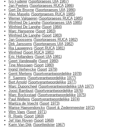
Ivo Fuderer
(
Sportpraeses UIA
1987
)
Jan Peeters
(
Sportpraeses RUCA
1986
)
Gert De Bruyne
(
Sportpraeses UIA
1986
)
Alex Maselis
(
Sportpraeses RUCA
1985
)
Werner Valgaeren
(
Sportpraeses RUCA
1985
)
Winfried De Langhe
(
Sportpraeses UIA
1985
)
Winfried De Langhe
(
Sport
1984
)
Marc Hansenne
(
Sport
1983
)
Winfried De Langhe
(
Sport
1983
)
Jan Goossens
(
Sportpraeses RUCA
1982
)
Dirk Janssens
(
Sportpraeses UIA
1982
)
Ria Lauwereys
(
Sport RUCA
1981
)
Winfried
(
Sport RUCA
1981
)
Eric Hollanders
(
Sport UIA
1981
)
Geert Vandewalle
(
Sport
1980
)
Tine Messiaen
(
Sport
1980
)
Ingrid Verheycke
(
Sport
1979
)
Gerrit Mertens
(
Sportverantwoordelijke
1978
)
F. Saerens
(
Sportverantwoordelijke
1977
)
Bert Arnold
(
Sportverantwoordelijke
1977
)
Marc Duponcheel
(
Sportverantwoordelijke UIA
1977
)
Joost Bambust
(
Sportverantwoordelijke
1976
)
Marc Bockxstael
(
Sportverantwoordelijke
1975
)
Paul Wellens
(
Sportverantwoordelijke
1974
)
Maritza de Voecht
(
Sport
1973
)
Marise Haesendonckx
(
Sport & Zedenmeester
1972
)
Wim Vaes
(
Sport
1971
)
R. Roels
(
Sport
1969
)
Jef Van Royen
(
Sport
1968
)
Karin Van Dijk
(
Sportleidster
1967
)