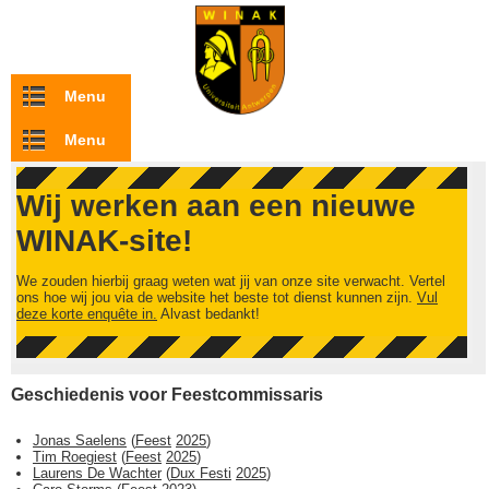
Overslaan en naar de inhoud gaan
Menu
Menu
Wij werken aan een nieuwe
WINAK-site!
We zouden hierbij graag weten wat jij van onze site verwacht. Vertel
ons hoe wij jou via de website het beste tot dienst kunnen zijn.
Vul
deze korte enquête in.
Alvast bedankt!
Geschiedenis voor Feestcommissaris
Jonas Saelens
(
Feest
2025
)
Tim Roegiest
(
Feest
2025
)
Laurens De Wachter
(
Dux Festi
2025
)