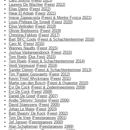
Caro Storms
(
Feest
2023
)
Laurens De Wachter
(
Feest
2022
)
Elias Dams
(
Feest
2022
)
Hajar El Arbiati
(
Feest
2021
)
Ingvar Zappacosta
(
Feest & Mentor Fysica
2021
)
Louis-Philippe De Smedt
(
Feest
2020
)
Elise Verlinden
(
Feest
2019
)
Olivier Bierbooms
(
Feest
2019
)
Christina Fekkes
(
Feest
2017
)
Bart 'BFC' Cools
(
Feest & Schachtentemmer
2016
)
Caro M.
(
Feest
2016
)
Wannes Naudts
(
Feest
2015
)
Joshua Vanlangendonck
(
Feest
2015
)
Tom Roels
(
Dux Festi
2015
)
Tom Roels
(
Feest & Schachtentemmer
2014
)
Verdi Vanreusel
(
Feest
2014
)
Sander Cleiren
(
Feest & Schachtentemmer
2013
)
Tim 'Pappie' Goovaerts
(
Feest
2012
)
Kevin 'Fristi' Wyckmans
(
Feest
2011
)
Martje van den Bosch
(
Feest & Quaestor
2010
)
Evi De Cock
(
Feest & Zedenmeesteres
2009
)
Evi De Cock
(
Feest
2008
)
Daniël De Greef
(
Feest
2007
)
Andie 'Slimmy' Similon
(
Feest
2006
)
David Staessens
(
Feest
2005
)
Johan Le Maire
(
Feest
2003
)
Bart 'Beasty' De Kock
(
Feest
2002
)
Tom De Vree
(
Feestpraeses
2001
)
Jef Jansen
(
Feestpraeses
2000
)
Alan Schatteman
(
Feestpraeses
1999
)