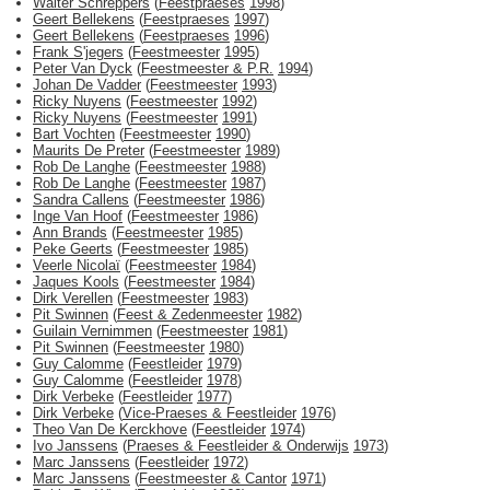
Walter Schreppers
(
Feestpraeses
1998
)
Geert Bellekens
(
Feestpraeses
1997
)
Geert Bellekens
(
Feestpraeses
1996
)
Frank S'jegers
(
Feestmeester
1995
)
Peter Van Dyck
(
Feestmeester & P.R.
1994
)
Johan De Vadder
(
Feestmeester
1993
)
Ricky Nuyens
(
Feestmeester
1992
)
Ricky Nuyens
(
Feestmeester
1991
)
Bart Vochten
(
Feestmeester
1990
)
Maurits De Preter
(
Feestmeester
1989
)
Rob De Langhe
(
Feestmeester
1988
)
Rob De Langhe
(
Feestmeester
1987
)
Sandra Callens
(
Feestmeester
1986
)
Inge Van Hoof
(
Feestmeester
1986
)
Ann Brands
(
Feestmeester
1985
)
Peke Geerts
(
Feestmeester
1985
)
Veerle Nicolaï
(
Feestmeester
1984
)
Jaques Kools
(
Feestmeester
1984
)
Dirk Verellen
(
Feestmeester
1983
)
Pit Swinnen
(
Feest & Zedenmeester
1982
)
Guilain Vernimmen
(
Feestmeester
1981
)
Pit Swinnen
(
Feestmeester
1980
)
Guy Calomme
(
Feestleider
1979
)
Guy Calomme
(
Feestleider
1978
)
Dirk Verbeke
(
Feestleider
1977
)
Dirk Verbeke
(
Vice-Praeses & Feestleider
1976
)
Theo Van De Kerckhove
(
Feestleider
1974
)
Ivo Janssens
(
Praeses & Feestleider & Onderwijs
1973
)
Marc Janssens
(
Feestleider
1972
)
Marc Janssens
(
Feestmeester & Cantor
1971
)