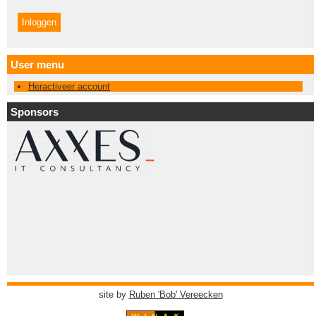
User menu
Heractiveer account
Sponsors
site by
Ruben 'Bob' Vereecken