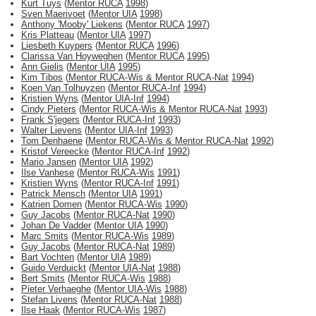
Kurt Tuys
(
Mentor RUCA
1998
)
Sven Maerivoet
(
Mentor UIA
1998
)
Anthony 'Mooby' Liekens
(
Mentor RUCA
1997
)
Kris Platteau
(
Mentor UIA
1997
)
Liesbeth Kuypers
(
Mentor RUCA
1996
)
Clarissa Van Hoyweghen
(
Mentor RUCA
1995
)
Ann Gielis
(
Mentor UIA
1995
)
Kim Tibos
(
Mentor RUCA-Wis & Mentor RUCA-Nat
1994
)
Koen Van Tolhuyzen
(
Mentor RUCA-Inf
1994
)
Kristien Wyns
(
Mentor UIA-Inf
1994
)
Cindy Pieters
(
Mentor RUCA-Wis & Mentor RUCA-Nat
1993
)
Frank S'jegers
(
Mentor RUCA-Inf
1993
)
Walter Lievens
(
Mentor UIA-Inf
1993
)
Tom Denhaene
(
Mentor RUCA-Wis & Mentor RUCA-Nat
1992
)
Kristof Vereecke
(
Mentor RUCA-Inf
1992
)
Mario Jansen
(
Mentor UIA
1992
)
Ilse Vanhese
(
Mentor RUCA-Wis
1991
)
Kristien Wyns
(
Mentor RUCA-Inf
1991
)
Patrick Mensch
(
Mentor UIA
1991
)
Katrien Domen
(
Mentor RUCA-Wis
1990
)
Guy Jacobs
(
Mentor RUCA-Nat
1990
)
Johan De Vadder
(
Mentor UIA
1990
)
Marc Smits
(
Mentor RUCA-Wis
1989
)
Guy Jacobs
(
Mentor RUCA-Nat
1989
)
Bart Vochten
(
Mentor UIA
1989
)
Guido Verduickt
(
Mentor UIA-Nat
1988
)
Bert Smits
(
Mentor RUCA-Wis
1988
)
Pieter Verhaeghe
(
Mentor UIA-Wis
1988
)
Stefan Livens
(
Mentor RUCA-Nat
1988
)
Ilse Haak
(
Mentor RUCA-Wis
1987
)