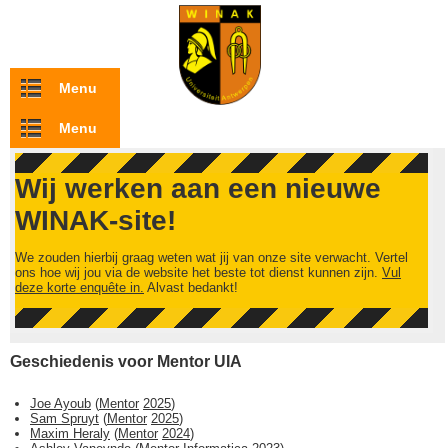
Overslaan en naar de inhoud gaan
Menu
Menu
Wij werken aan een nieuwe
WINAK-site!
We zouden hierbij graag weten wat jij van onze site verwacht. Vertel
ons hoe wij jou via de website het beste tot dienst kunnen zijn.
Vul
deze korte enquête in.
Alvast bedankt!
Geschiedenis voor Mentor UIA
Joe Ayoub
(
Mentor
2025
)
Sam Spruyt
(
Mentor
2025
)
Maxim Heraly
(
Mentor
2024
)