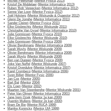
Michiel Peersman
(
Mentor Fysica
2013
)
Kristof De Middelaer
(
Mentor Informatica
2013
)
Ruben 'Bob' Vereecken
(
Mentor Informatica
2012
)
Senne Van Loon
(
Mentor Fysica
2012
)
Joël Holsters
(
Mentor Wiskunde & Quaestor
2012
)
Glenn De Jonghe
(
Mentor Informatica
2011
)
Sander Cleiren
(
Mentor Fysica
2011
)
Elke Gijsbrechts
(
Mentor Wiskunde
2011
)
Christophe Van Gysel
(
Mentor Informatica
2010
)
Julie Gonnissen
(
Mentor Fysica
2010
)
Elke Gijsbrechts
(
Mentor Wiskunde
2010
)
Julie Gonnissen
(
Mentor Fysica
2009
)
Olivier Berghmans
(
Mentor Informatica
2009
)
Sarah Wuyts
(
Mentor Wiskunde
2009
)
Olivier Berghmans
(
Mentor Informatica
2008
)
Sarah Wuyts
(
Mentor Wiskunde
2008
)
Ben van Duppen
(
Mentor Fysica
2008
)
Joke Van Nuffel
(
Mentor Wiskunde
2007
)
Kristof Overdulve
(
Mentor Informatica
2007
)
Karel Crombecq
(
Mentor Informatica
2006
)
Sven Billiet
(
Mentor Fysic
2006
)
Jan Cox
(
Mentor
2005
)
Bart Bal
(
Mentor
2004
)
Els Coen
(
Mentor
2002
)
Maarten Van Steenberghe
(
Mentor Wiskunde
2001
)
Peter Van Olmen
(
Mentor Informatica
2001
)
Jane Irem Ozek
(
Mentor 1e kan
2000
)
Quentin Mullens
(
Mentor 2e kan
2000
)
Bram De Bie
(
Mentor RUCA
1999
)
Marijke Koninckx
(
Mentor UIA
1999
)