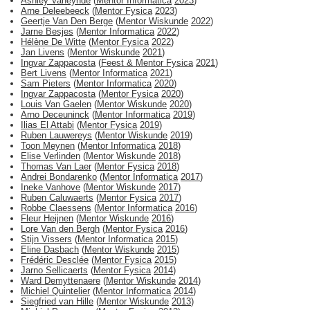
Ashley Vaneynde
(
Mentor Informatica
2023
)
Arne Deleebeeck
(
Mentor Fysica
2023
)
Geertje Van Den Berge
(
Mentor Wiskunde
2022
)
Jarne Besjes
(
Mentor Informatica
2022
)
Hélène De Witte
(
Mentor Fysica
2022
)
Jan Livens
(
Mentor Wiskunde
2021
)
Ingvar Zappacosta
(
Feest & Mentor Fysica
2021
)
Bert Livens
(
Mentor Informatica
2021
)
Sam Pieters
(
Mentor Informatica
2020
)
Ingvar Zappacosta
(
Mentor Fysica
2020
)
Louis Van Gaelen
(
Mentor Wiskunde
2020
)
Arno Deceuninck
(
Mentor Informatica
2019
)
Ilias El Attabi
(
Mentor Fysica
2019
)
Ruben Lauwereys
(
Mentor Wiskunde
2019
)
Toon Meynen
(
Mentor Informatica
2018
)
Elise Verlinden
(
Mentor Wiskunde
2018
)
Thomas Van Laer
(
Mentor Fysica
2018
)
Andrei Bondarenko
(
Mentor Informatica
2017
)
Ineke Vanhove
(
Mentor Wiskunde
2017
)
Ruben Caluwaerts
(
Mentor Fysica
2017
)
Robbe Claessens
(
Mentor Informatica
2016
)
Fleur Heijnen
(
Mentor Wiskunde
2016
)
Lore Van den Bergh
(
Mentor Fysica
2016
)
Stijn Vissers
(
Mentor Informatica
2015
)
Eline Dasbach
(
Mentor Wiskunde
2015
)
Frédéric Desclée
(
Mentor Fysica
2015
)
Jarno Sellicaerts
(
Mentor Fysica
2014
)
Ward Demyttenaere
(
Mentor Wiskunde
2014
)
Michiel Quintelier
(
Mentor Informatica
2014
)
Siegfried van Hille
(
Mentor Wiskunde
2013
)