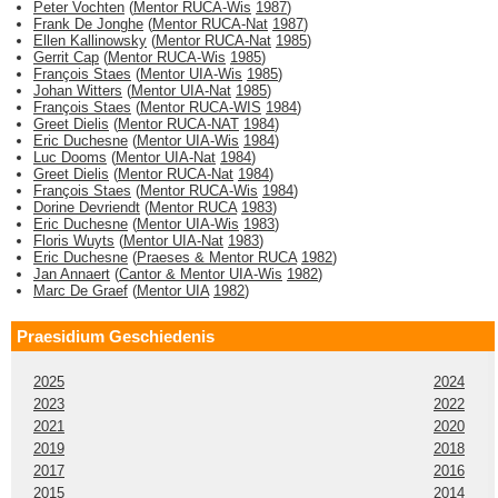
Peter Vochten
(
Mentor RUCA-Wis
1987
)
Frank De Jonghe
(
Mentor RUCA-Nat
1987
)
Ellen Kallinowsky
(
Mentor RUCA-Nat
1985
)
Gerrit Cap
(
Mentor RUCA-Wis
1985
)
François Staes
(
Mentor UIA-Wis
1985
)
Johan Witters
(
Mentor UIA-Nat
1985
)
François Staes
(
Mentor RUCA-WIS
1984
)
Greet Dielis
(
Mentor RUCA-NAT
1984
)
Eric Duchesne
(
Mentor UIA-Wis
1984
)
Luc Dooms
(
Mentor UIA-Nat
1984
)
Greet Dielis
(
Mentor RUCA-Nat
1984
)
François Staes
(
Mentor RUCA-Wis
1984
)
Dorine Devriendt
(
Mentor RUCA
1983
)
Eric Duchesne
(
Mentor UIA-Wis
1983
)
Floris Wuyts
(
Mentor UIA-Nat
1983
)
Eric Duchesne
(
Praeses & Mentor RUCA
1982
)
Jan Annaert
(
Cantor & Mentor UIA-Wis
1982
)
Marc De Graef
(
Mentor UIA
1982
)
Praesidium Geschiedenis
2025
2024
2023
2022
2021
2020
2019
2018
2017
2016
2015
2014