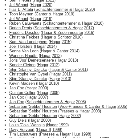
Sam Pieters
(
Hagar
2021
)
Jef Winant
(
Hagar
2020
)
Ilias El Attabi
(
Schachtentemmer & Hagar
2020
)
Toon Meynen
(
Cantor & Hagar
2019
)
Jef Winant
(
Hagar
2019
)
Ruben Caluwaerts
(
Schachtentemmer & Hagar
2018
)
Dorien Denis
(
Schachtentemster & Hagar
2017
)
Frédéric Desclée
(
Hagar & Zedenmeester
2016
)
Christina Fekkes
(
Hagar & Scriptor
2016
)
Sam Van Landeghem
(
Hagar
2015
)
Joël Holsters
(
Hagar
2014
)
Senne Van Loon
(
Hagar & Cantor
2014
)
Wannes Naudts
(
Hagar
2013
)
Joris 'Jos' Demetsenaere
(
Hagar
2013
)
Sander Cleiren
(
Hagar
2012
)
Stijn 'Stanny' Dierckx
(
Hagar & Cantor
2011
)
Christophe Van Gysel
(
Hagar
2011
)
Stijn 'Stanny' Dierckx
(
Hagar
2010
)
Kevin Madsen
(
Hagar
2010
)
Jan Cox
(
Hagar
2009
)
Quinten Collier
(
Hagar
2008
)
Jan Cox
(
Hagar
2007
)
Jan Cox
(
Schachtentemmer & Hagar
2006
)
Sebastian 'Sebbe' Houston
(
Vice-Praeses & Cantor & Hagar
2005
)
Sebastian 'Sebbe' Houston
(
Praeses & Hagar
2003
)
Sebastian 'Sebbe' Houston
(
Hagar
2002
)
Guy Diels
(
Hagar
2000
)
Louis 'Cola' Wannijn
(
Hagar
1999
)
Davy Vervoort
(
Hagar II
1999
)
Tim Lathouwers
(
Praeses & Hagar Huur
1998
)