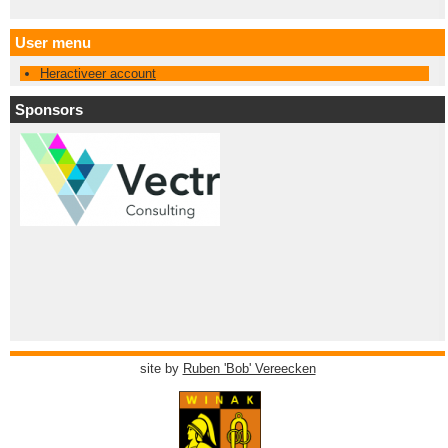
User menu
Heractiveer account
Sponsors
site by
Ruben 'Bob' Vereecken