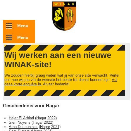
Overslaan en naar de inhoud gaan
Menu
Menu
Wij werken aan een nieuwe
WINAK-site!
We zouden hierbij graag weten wat jij van onze site verwacht. Vertel
ons hoe wij jou via de website het beste tot dienst kunnen zijn.
Vul
deze korte enquête in.
Alvast bedankt!
Geschiedenis voor Hagar
Hajar El Arbiati
(
Hagar
2022
)
Sien Nuyens
(
Hagar
2022
)
Arno Deceuninck
(
Hagar
2021
)