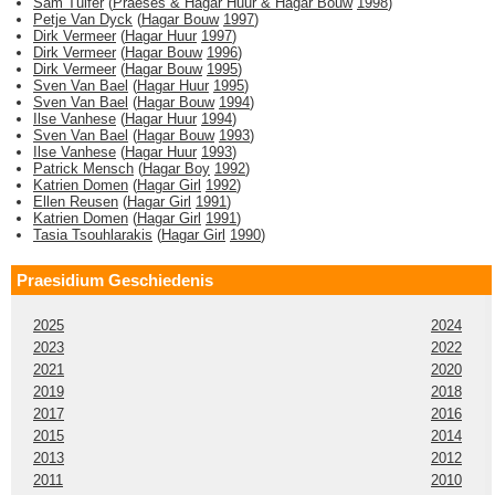
Sam Tulfer
(
Praeses & Hagar Huur & Hagar Bouw
1998
)
Petje Van Dyck
(
Hagar Bouw
1997
)
Dirk Vermeer
(
Hagar Huur
1997
)
Dirk Vermeer
(
Hagar Bouw
1996
)
Dirk Vermeer
(
Hagar Bouw
1995
)
Sven Van Bael
(
Hagar Huur
1995
)
Sven Van Bael
(
Hagar Bouw
1994
)
Ilse Vanhese
(
Hagar Huur
1994
)
Sven Van Bael
(
Hagar Bouw
1993
)
Ilse Vanhese
(
Hagar Huur
1993
)
Patrick Mensch
(
Hagar Boy
1992
)
Katrien Domen
(
Hagar Girl
1992
)
Ellen Reusen
(
Hagar Girl
1991
)
Katrien Domen
(
Hagar Girl
1991
)
Tasia Tsouhlarakis
(
Hagar Girl
1990
)
Praesidium Geschiedenis
2025
2024
2023
2022
2021
2020
2019
2018
2017
2016
2015
2014
2013
2012
2011
2010