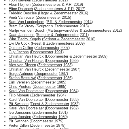
Toon Meynen
(
Zedenmeester
2021
)
Fleur Heijnen
(
Zedenmeesteres & P.R.
2019
)
Eline Dasbach
(
Zedenmeesteres & P.R.
2017
)
Frédéric Desclée
(
Hagar & Zedenmeester
2016
)
Verdi Vanreusel
(
Zedenmeester
2015
)
Sam Van Landeghem
(
P.R. & Zedenmeester
2014
)
Bram De Vroey
(
Scriptor & Zedenmeester
2013
)
Martje van den Bosch
(
Martusje-van-Alles & Zedenmeesteres
2012
)
Daan Janssens
(
Scriptor & Zedenmeester
2011
)
Wim 'Pedro' Kegels
(
Scriptor & Zedenmeester
2010
)
Evi De Cock
(
Feest & Zedenmeesteres
2009
)
Quinten Collier
(
Zedenmeester
2007
)
Guy Jacobs
(
Doopmeester
1991
)
Christian Van Heurck
(
Doopmeester & Zedenmeester
1989
)
Christian Van Heurck
(
Doopmeester
1988
)
Alex van Biezen
(
Zedenmeester
1988
)
Christian Van Heurck
(
Zedenmeester
1987
)
Serge Autrique
(
Doopmeester
1987
)
Stefan Bossuwé
(
Zedenmeester
1986
)
Dirk Verellen
(
Zedenmeester
1985
)
Chris Peeters
(
Doopmeester
1985
)
Karel Van Doorselaer
(
Doopmeester
1984
)
Filip Moreau
(
Zedenmeester
1984
)
Karel Van Doorselaer
(
Doopmeester
1983
)
Pit Swinnen
(
Feest & Zedenmeester
1982
)
Karel Van Doorselaer
(
Doopmeester
1982
)
Ivo Janssens
(
Zedenmeester
1981
)
Joan Joosten
(
Zedenmeester
1980
)
Pit Swinnen
(
Doopmeester
1979
)
Pieter Dillen
(
Zedenmeester
1979
)