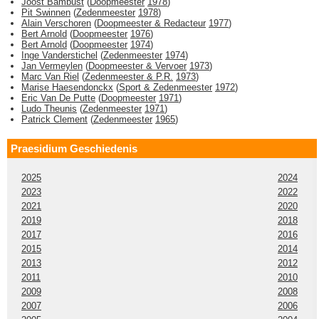
Joost Bambust
(
Doopmeester
1978
)
Pit Swinnen
(
Zedenmeester
1978
)
Alain Verschoren
(
Doopmeester & Redacteur
1977
)
Bert Arnold
(
Doopmeester
1976
)
Bert Arnold
(
Doopmeester
1974
)
Inge Vanderstichel
(
Zedenmeester
1974
)
Jan Vermeylen
(
Doopmeester & Vervoer
1973
)
Marc Van Riel
(
Zedenmeester & P.R.
1973
)
Marise Haesendonckx
(
Sport & Zedenmeester
1972
)
Eric Van De Putte
(
Doopmeester
1971
)
Ludo Theunis
(
Zedenmeester
1971
)
Patrick Clement
(
Zedenmeester
1965
)
Praesidium Geschiedenis
2025
2024
2023
2022
2021
2020
2019
2018
2017
2016
2015
2014
2013
2012
2011
2010
2009
2008
2007
2006