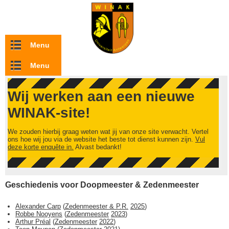
Overslaan en naar de inhoud gaan
Menu
Menu
Wij werken aan een nieuwe
WINAK-site!
We zouden hierbij graag weten wat jij van onze site verwacht. Vertel
ons hoe wij jou via de website het beste tot dienst kunnen zijn.
Vul
deze korte enquête in.
Alvast bedankt!
Geschiedenis voor Doopmeester & Zedenmeester
Alexander Carp
(
Zedenmeester & P.R.
2025
)
Robbe Nooyens
(
Zedenmeester
2023
)
Arthur Préal
(
Zedenmeester
2022
)