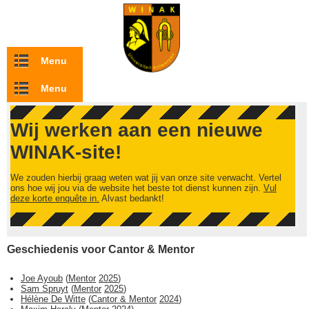
Overslaan en naar de inhoud gaan
Menu
Menu
Wij werken aan een nieuwe
WINAK-site!
We zouden hierbij graag weten wat jij van onze site verwacht. Vertel
ons hoe wij jou via de website het beste tot dienst kunnen zijn.
Vul
deze korte enquête in.
Alvast bedankt!
Geschiedenis voor Cantor & Mentor
Joe Ayoub
(
Mentor
2025
)
Sam Spruyt
(
Mentor
2025
)
Hélène De Witte
(
Cantor & Mentor
2024
)