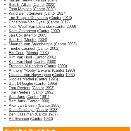
Maxim Heraly
(
Mentor
2024
)
Ilias El Attabi
(
Cantor
2022
)
Toon Meynen
(
Cantor
2020
)
Ward Demyttenaere
(
Cantor
2017
)
Tim 'Pappie' Goovaerts
(
Cantor
2013
)
Christophe Van Gysel
(
Cantor
2012
)
Nick 'Woef' Van Elslander
(
Cantor
2009
)
Karel Crombecq
(
Cantor
2007
)
Jan Cox
(
Mentor
2005
)
Bart Bal
(
Mentor
2004
)
Maarten Van Steenberghe
(
Cantor
2003
)
Tineke Casneuf
(
Cantor
2002
)
Els Coen
(
Mentor
2002
)
Kim Van Hoof
(
Cantor
2001
)
Kim Van Hoof
(
Cantor
2000
)
Francois Mullenders
(
Cantor
1999
)
Anthony 'Mooby' Liekens
(
Cantor
1998
)
Clarissa Van Hoyweghen
(
Cantor
1997
)
Nicolas Mathei
(
Cantor
1996
)
Bart D'Hooghe
(
Cantor
1995
)
Tom Peeters
(
Cantor
1993
)
Tom Peeters
(
Cantor
1992
)
Bart Jans
(
Cantor
1991
)
Bart Jans
(
Cantor
1990
)
Alex van Biezen
(
Cantor
1989
)
Koen Delahaye
(
Cantor
1988
)
Ben Cassiman
(
Cantor
1987
)
Pit Swinnen
(
Cantor
1983
)
Praesidium Geschiedenis