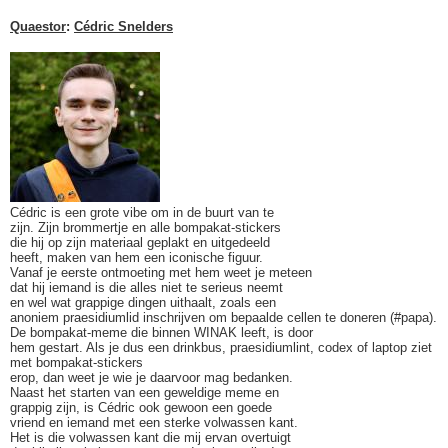
Quaestor
:
Cédric Snelders
Cédric is een grote vibe om in de buurt van te
zijn. Zijn brommertje en alle bompakat-stickers
die hij op zijn materiaal geplakt en uitgedeeld
heeft, maken van hem een iconische figuur.
Vanaf je eerste ontmoeting met hem weet je meteen
dat hij iemand is die alles niet te serieus neemt
en wel wat grappige dingen uithaalt, zoals een
anoniem praesidiumlid inschrijven om bepaalde cellen te doneren (#papa).
De bompakat-meme die binnen WINAK leeft, is door
hem gestart. Als je dus een drinkbus, praesidiumlint, codex of laptop ziet
met bompakat-stickers
erop, dan weet je wie je daarvoor mag bedanken.
Naast het starten van een geweldige meme en
grappig zijn, is Cédric ook gewoon een goede
vriend en iemand met een sterke volwassen kant.
Het is die volwassen kant die mij ervan overtuigt