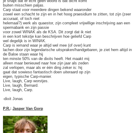
je snapt dat er echt geen woord is dat dicht komt
buiten misschien paljas.
Carp staat voor meerdere dingen bekend waaronder
zowel een schacht te zijn en in het hoog praesidium te zitten, tot zijn (zeer
accuraat, of toch niet
helemaal?) werk als quaestor, zijn compleet vrijwillige inschrijving aan een
spermabank en zijn passie
voor zowel WINAK als de KSA. Dit zorgt dat ik niet
in een kort tekstje kan beschrijven hoe geliefd Carp
wel degelijk is in WINAK.
Carp is iemand waar je altijd wel mee (of over) kunt
lachen door zijn legendarische uitspraken/handgebaren, je ziet hem altijd in
de Baloe staan waar hij
ten minste 50% van de dixits heeft. Het maakt mij
alleen maar benieuwd naar hoe zijn jaar als zeden
zal verlopen, maar als er één ding zeker is: hij
gaat dat sowieso fantastisch doen uiteraard op zijn
eigen, typische Carp-manier.
Live, laugh, Carp worstjes.
Live, laugh, Bernard.
Live, laugh, Carp.
-dixit Jonas
P.R.
:
Jasper Van Gorp