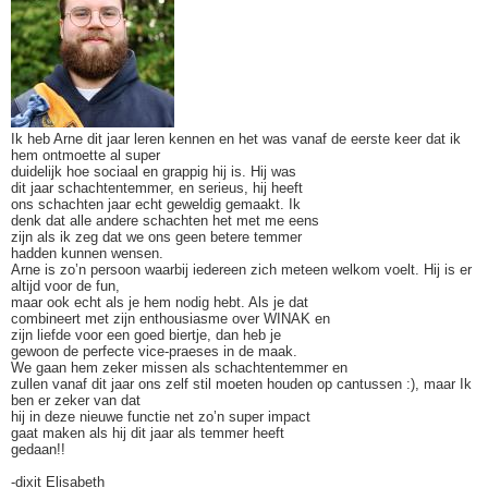
Ik heb Arne dit jaar leren kennen en het was vanaf de eerste keer dat ik
hem ontmoette al super
duidelijk hoe sociaal en grappig hij is. Hij was
dit jaar schachtentemmer, en serieus, hij heeft
ons schachten jaar echt geweldig gemaakt. Ik
denk dat alle andere schachten het met me eens
zijn als ik zeg dat we ons geen betere temmer
hadden kunnen wensen.
Arne is zo’n persoon waarbij iedereen zich meteen welkom voelt. Hij is er
altijd voor de fun,
maar ook echt als je hem nodig hebt. Als je dat
combineert met zijn enthousiasme over WINAK en
zijn liefde voor een goed biertje, dan heb je
gewoon de perfecte vice-praeses in de maak.
We gaan hem zeker missen als schachtentemmer en
zullen vanaf dit jaar ons zelf stil moeten houden op cantussen :), maar Ik
ben er zeker van dat
hij in deze nieuwe functie net zo’n super impact
gaat maken als hij dit jaar als temmer heeft
gedaan!!
-dixit Elisabeth