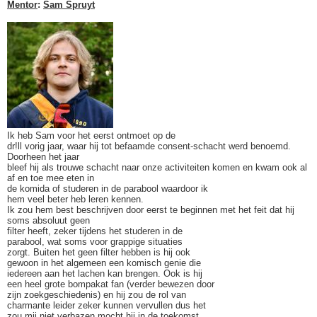
Mentor
:
Sam Spruyt
Ik heb Sam voor het eerst ontmoet op de
dr!ll vorig jaar, waar hij tot befaamde consent-schacht werd benoemd.
Doorheen het jaar
bleef hij als trouwe schacht naar onze activiteiten komen en kwam ook al
af en toe mee eten in
de komida of studeren in de parabool waardoor ik
hem veel beter heb leren kennen.
Ik zou hem best beschrijven door eerst te beginnen met het feit dat hij
soms absoluut geen
filter heeft, zeker tijdens het studeren in de
parabool, wat soms voor grappige situaties
zorgt. Buiten het geen filter hebben is hij ook
gewoon in het algemeen een komisch genie die
iedereen aan het lachen kan brengen. Ook is hij
een heel grote bompakat fan (verder bewezen door
zijn zoekgeschiedenis) en hij zou de rol van
charmante leider zeker kunnen vervullen dus het
zou mij niet verbazen mocht hij in de toekomst