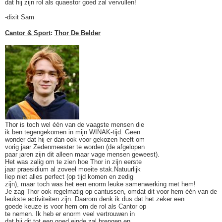
dat hij zijn rol als quaestor goed zal vervullen!
-dixit Sam
Cantor & Sport
:
Thor De Belder
Thor is toch wel één van de vaagste mensen die
ik ben tegengekomen in mijn WINAK-tijd. Geen
wonder dat hij er dan ook voor gekozen heeft om
vorig jaar Zedenmeester te worden (de afgelopen
paar jaren zijn dit alleen maar vage mensen geweest).
Het was zalig om te zien hoe Thor in zijn eerste
jaar praesidium al zoveel moeite stak.Natuurlijk
liep niet alles perfect (op tijd komen en zedig
zijn), maar toch was het een enorm leuke samenwerking met hem!
Je zag Thor ook regelmatig op cantussen, omdat dit voor hem één van de
leukste activiteiten zijn. Daarom denk ik dus dat het zeker een
goede keuze is voor hem om de rol als Cantor op
te nemen. Ik heb er enorm veel vertrouwen in
dat hij dit tot een goed einde zal brengen en