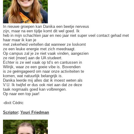
In nieuwe groepen kan Danika een beetje nerveus
zijn, maar na een tijdje komt dit wel goed. Ik
heb in mijn schachten jaar en neo jaar niet super veel contact gehad met
haar maar ik kan je
met zekerheid vertellen dat wanneer ze loskomt
ze een leuke energie met zich meedraagt.
Op campus zal je ze niet vaak vinden, aangezien
ze niet (meer) aan de UA studeert.
Echter is ze wel vaak op td’s en cantussen in
Wilrijk, waar ze een goeie vibe is. Bovendien
is ze geëngageerd om naar onze activiteiten te
komen, wat natuurlijk belangrijk is.
Danika leerde mij alles dat ik moest weten als
V.U. Ik twijfel er dus ook niet aan dat ze deze
taak nogmaals goed kan volbrengen.
Op naar een top jaar!
-dixit Cédric
Scriptor
:
Youri Friedman