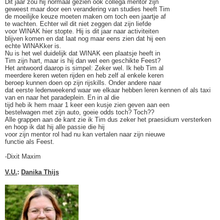
Dit jaar zou hij normaal gezien ook collega mentor zijn
geweest maar door een verandering van studies heeft Tim
de moeilijke keuze moeten maken om toch een jaartje af
te wachten. Echter wil dit niet zeggen dat zijn liefde
voor WINAK hier stopte. Hij is dit jaar naar activiteiten
blijven komen en dat laat nog maar eens zien dat hij een
echte WINAKker is.
Nu is het wel duidelijk dat WINAK een plaatsje heeft in
Tim zijn hart, maar is hij dan wel een geschikte Feest?
Het antwoord daarop is simpel: Zeker wel. Ik heb Tim al
meerdere keren weten rijden en heb zelf al enkele keren
beroep kunnen doen op zijn rijskills. Onder andere naar
dat eerste ledenweekend waar we elkaar hebben leren kennen of als taxi
van en naar het paradeplein. En in al die
tijd heb ik hem maar 1 keer een kusje zien geven aan een
bestelwagen met zijn auto, goeie odds toch? Toch??
Alle grappen aan de kant zie ik Tim dus zeker het praesidium versterken
en hoop ik dat hij alle passie die hij
voor zijn mentor rol had nu kan vertalen naar zijn nieuwe
functie als Feest.
-Dixit Maxim
V.U.
:
Danika Thijs