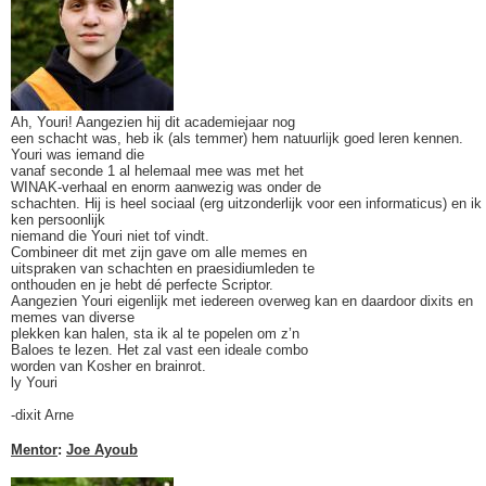
Ah, Youri! Aangezien hij dit academiejaar nog
een schacht was, heb ik (als temmer) hem natuurlijk goed leren kennen.
Youri was iemand die
vanaf seconde 1 al helemaal mee was met het
WINAK-verhaal en enorm aanwezig was onder de
schachten. Hij is heel sociaal (erg uitzonderlijk voor een informaticus) en ik
ken persoonlijk
niemand die Youri niet tof vindt.
Combineer dit met zijn gave om alle memes en
uitspraken van schachten en praesidiumleden te
onthouden en je hebt dé perfecte Scriptor.
Aangezien Youri eigenlijk met iedereen overweg kan en daardoor dixits en
memes van diverse
plekken kan halen, sta ik al te popelen om z’n
Baloes te lezen. Het zal vast een ideale combo
worden van Kosher en brainrot.
ly Youri
-dixit Arne
Mentor
:
Joe Ayoub