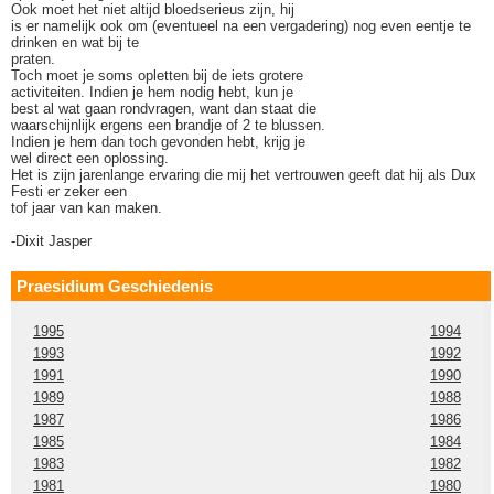
Ook moet het niet altijd bloedserieus zijn, hij
is er namelijk ook om (eventueel na een vergadering) nog even eentje te
drinken en wat bij te
praten.
Toch moet je soms opletten bij de iets grotere
activiteiten. Indien je hem nodig hebt, kun je
best al wat gaan rondvragen, want dan staat die
waarschijnlijk ergens een brandje of 2 te blussen.
Indien je hem dan toch gevonden hebt, krijg je
wel direct een oplossing.
Het is zijn jarenlange ervaring die mij het vertrouwen geeft dat hij als Dux
Festi er zeker een
tof jaar van kan maken.
-Dixit Jasper
Praesidium Geschiedenis
1995
1994
1993
1992
1991
1990
1989
1988
1987
1986
1985
1984
1983
1982
1981
1980