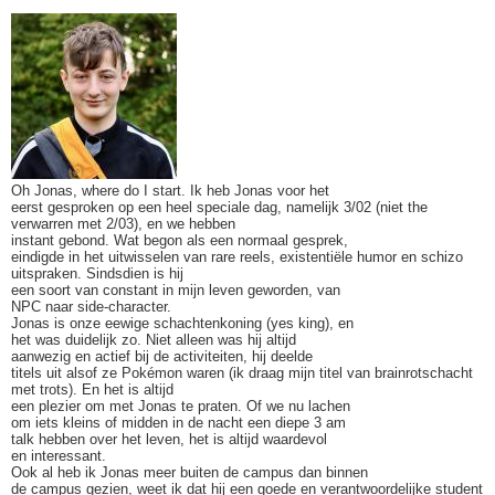
Oh Jonas, where do I start. Ik heb Jonas voor het
eerst gesproken op een heel speciale dag, namelijk 3/02 (niet the
verwarren met 2/03), en we hebben
instant gebond. Wat begon als een normaal gesprek,
eindigde in het uitwisselen van rare reels, existentiële humor en schizo
uitspraken. Sindsdien is hij
een soort van constant in mijn leven geworden, van
NPC naar side-character.
Jonas is onze eewige schachtenkoning (yes king), en
het was duidelijk zo. Niet alleen was hij altijd
aanwezig en actief bij de activiteiten, hij deelde
titels uit alsof ze Pokémon waren (ik draag mijn titel van brainrotschacht
met trots). En het is altijd
een plezier om met Jonas te praten. Of we nu lachen
om iets kleins of midden in de nacht een diepe 3 am
talk hebben over het leven, het is altijd waardevol
en interessant.
Ook al heb ik Jonas meer buiten de campus dan binnen
de campus gezien, weet ik dat hij een goede en verantwoordelijke student