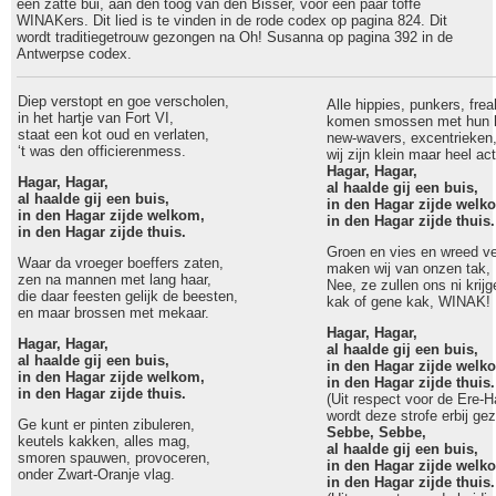
een zatte bui, aan den toog van den Bisser, voor een paar toffe
WINAKers. Dit lied is te vinden in de rode codex op pagina 824. Dit
wordt traditiegetrouw gezongen na Oh! Susanna op pagina 392 in de
Antwerpse codex.
Diep verstopt en goe verscholen,
Alle hippies, punkers, fre
in het hartje van Fort VI,
komen smossen met hun li
staat een kot oud en verlaten,
new-wavers, excentrieken
‘t was den officierenmess.
wij zijn klein maar heel act
Hagar, Hagar,
Hagar, Hagar,
al haalde gij een buis,
al haalde gij een buis,
in den Hagar zijde welk
in den Hagar zijde welkom,
in den Hagar zijde thuis.
in den Hagar zijde thuis.
Groen en vies en wreed ve
Waar da vroeger boeffers zaten,
maken wij van onzen tak,
zen na mannen met lang haar,
Nee, ze zullen ons ni krijg
die daar feesten gelijk de beesten,
kak of gene kak, WINAK!
en maar brossen met mekaar.
Hagar, Hagar,
Hagar, Hagar,
al haalde gij een buis,
al haalde gij een buis,
in den Hagar zijde welk
in den Hagar zijde welkom,
in den Hagar zijde thuis.
in den Hagar zijde thuis.
(Uit respect voor de Ere-H
wordt deze strofe erbij ge
Ge kunt er pinten zibuleren,
Sebbe, Sebbe,
keutels kakken, alles mag,
al haalde gij een buis,
smoren spauwen, provoceren,
in den Hagar zijde welk
onder Zwart-Oranje vlag.
in den Hagar zijde thuis.