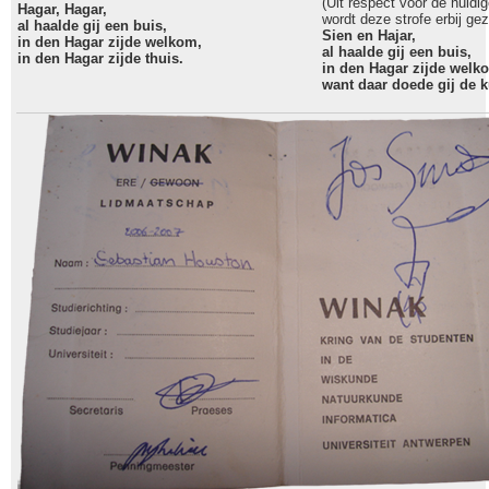
(Uit respect voor de huidi
Hagar, Hagar,
wordt deze strofe erbij ge
al haalde gij een buis,
Sien en Hajar,
in den Hagar zijde welkom,
al haalde gij een buis,
in den Hagar zijde thuis.
in den Hagar zijde welk
want daar doede gij de k