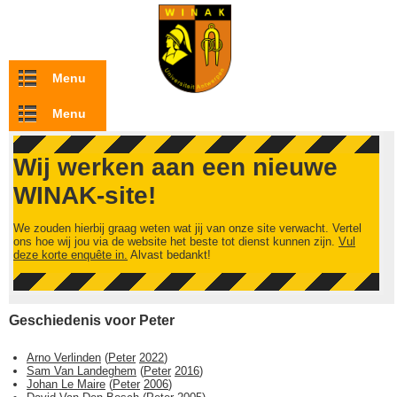
Overslaan en naar de inhoud gaan
Menu
Menu
Wij werken aan een nieuwe
WINAK-site!
We zouden hierbij graag weten wat jij van onze site verwacht. Vertel
ons hoe wij jou via de website het beste tot dienst kunnen zijn.
Vul
deze korte enquête in.
Alvast bedankt!
Geschiedenis voor Peter
Arno Verlinden
(
Peter
2022
)
Sam Van Landeghem
(
Peter
2016
)
Johan Le Maire
(
Peter
2006
)