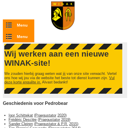
Overslaan en naar de inhoud gaan
Menu
Menu
Wij werken aan een nieuwe
WINAK-site!
We zouden hierbij graag weten wat jij van onze site verwacht. Vertel
ons hoe wij jou via de website het beste tot dienst kunnen zijn.
Vul
deze korte enquête in.
Alvast bedankt!
Geschiedenis voor Pedrobear
Igor Schittekat
(
Praegustator
2020
)
Frédéric Desclée
(
Praegustator
2019
)
Sander Cleiren
(
Praegustator & P.R.
2015
)