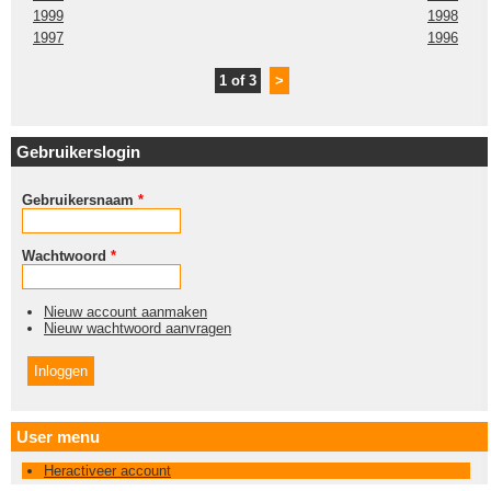
1999
1998
1997
1996
1 of 3
>
Gebruikerslogin
Gebruikersnaam
*
Wachtwoord
*
Nieuw account aanmaken
Nieuw wachtwoord aanvragen
User menu
Heractiveer account