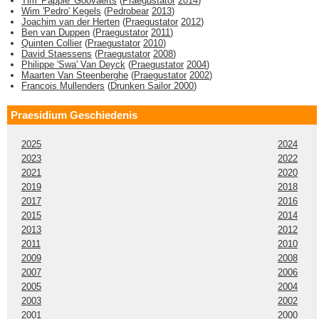
Tim 'Pappie' Goovaerts
(
Praegustator
2014
)
Wim 'Pedro' Kegels
(
Pedrobear
2013
)
Joachim van der Herten
(
Praegustator
2012
)
Ben van Duppen
(
Praegustator
2011
)
Quinten Collier
(
Praegustator
2010
)
David Staessens
(
Praegustator
2008
)
Philippe 'Swa' Van Deyck
(
Praegustator
2004
)
Maarten Van Steenberghe
(
Praegustator
2002
)
Francois Mullenders
(
Drunken Sailor
2000
)
Praesidium Geschiedenis
2025
2024
2023
2022
2021
2020
2019
2018
2017
2016
2015
2014
2013
2012
2011
2010
2009
2008
2007
2006
2005
2004
2003
2002
2001
2000