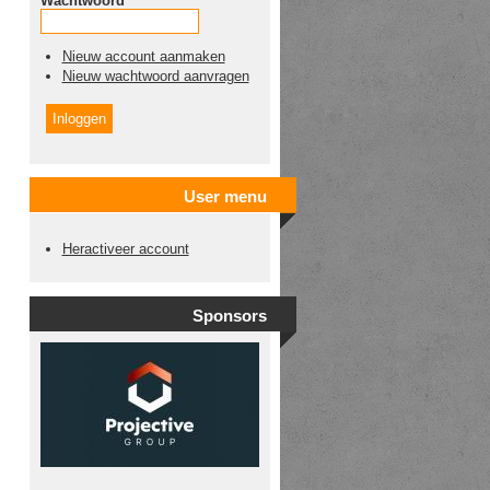
Wachtwoord
*
Nieuw account aanmaken
Nieuw wachtwoord aanvragen
User menu
Heractiveer account
Sponsors