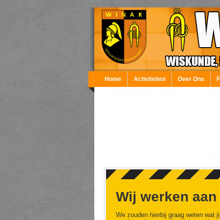
Overslaan en naar de inhoud gaan
Home
Activiteiten
Over Ons
Wij werken aan
We zouden hierbij graag weten wat ji