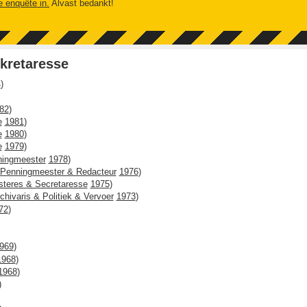
e enquête in.
Alvast bedankt!
kretaresse
4
)
82
)
e
1981
)
e
1980
)
e
1979
)
ningmeester
1978
)
 Penningmeester & Redacteur
1976
)
teres & Secretaresse
1975
)
chivaris & Politiek & Vervoer
1973
)
72
)
969
)
1968
)
1968
)
)