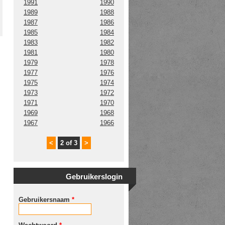
1991
1990
1989
1988
1987
1986
1985
1984
1983
1982
1981
1980
1979
1978
1977
1976
1975
1974
1973
1972
1971
1970
1969
1968
1967
1966
<
2 of 3
>
Gebruikerslogin
Gebruikersnaam
*