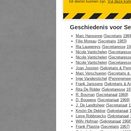
tot dienst kunnen zijn.
Vul deze kort
Geschiedenis voor Se
Marc Hansenne
(
Secretaris
198
Filip Moreau
(
Secretaris
1983
)
Ria Lauwereys
(
Secretaresse
19
Nicole Vantichelen
(
Secretaress
Nicole Vantichelen
(
Secretaress
Nicole Vantichelen
(
Secretaress
Joan Joosten
(
Sekretaris & Pen
Marc Verschueren
(
Secretaris &
Inge Vanderstichel
(
Penningmees
Frank Janssens
(
Sekretaris & Ar
Rita De Ridder
(
Sekretaresse
19
R. Bosman
(
Secretariaat
1969
)
D. Bouwens
(
Secretariaat
1969
)
J. De Landtsheer
(
Secretariaat
1
Kristin De Dekker
(
Sekretariaat
Lieve Robbroeckx
(
Sekretariaat
Willy Hofman
(
Sekretariaat
1968
Frank Plastria
(
Secretaris
1967
)