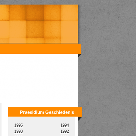
Praesidium Geschiedenis
1995
1994
1993
1992