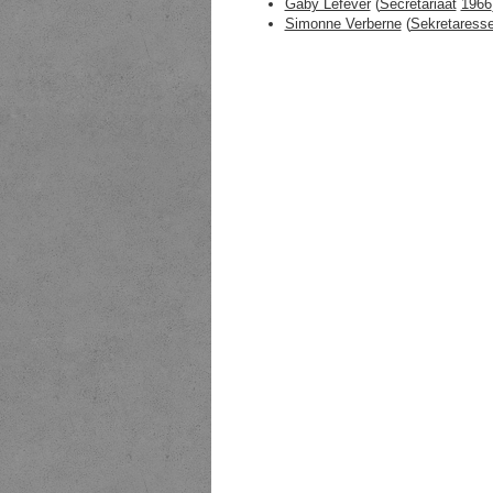
Gaby Lefever
(
Secretariaat
1966
Simonne Verberne
(
Sekretaress