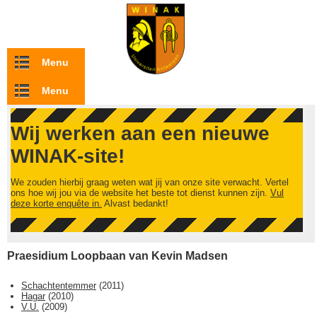
Overslaan en naar de inhoud gaan
Menu
Menu
Wij werken aan een nieuwe
WINAK-site!
We zouden hierbij graag weten wat jij van onze site verwacht. Vertel
ons hoe wij jou via de website het beste tot dienst kunnen zijn.
Vul
deze korte enquête in.
Alvast bedankt!
Praesidium Loopbaan van Kevin Madsen
Schachtentemmer
(
2011
)
Hagar
(
2010
)
V.U.
(
2009
)