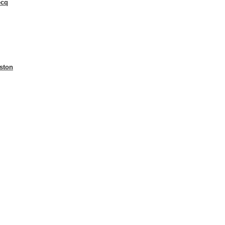
ecq
ston