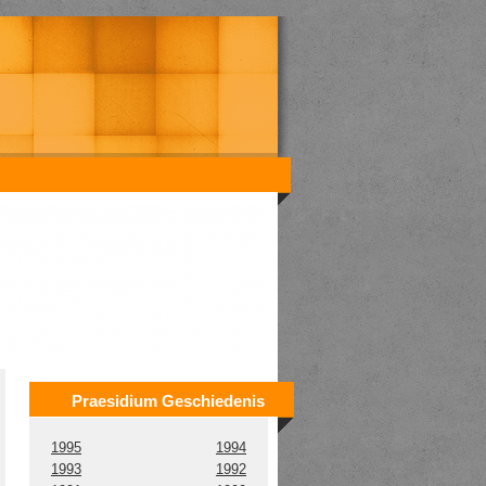
Praesidium Geschiedenis
1995
1994
1993
1992