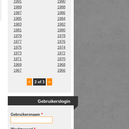
1991
1990
1989
1988
1987
1986
1985
1984
1983
1982
1981
1980
1979
1978
1977
1976
1975
1974
1973
1972
1971
1970
1969
1968
1967
1966
<
2 of 3
>
Gebruikerslogin
Gebruikersnaam
*