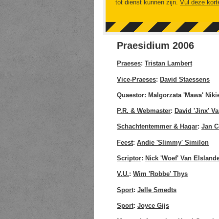
tot dienst kunnen zijn.
Vul deze kort
Praesidium 2006
Praeses
:
Tristan Lambert
Vice-Praeses
:
David Staessens
Quaestor
:
Malgorzata 'Mawa' Niki
P.R. & Webmaster
:
David 'Jinx' V
Schachtentemmer & Hagar
:
Jan C
Feest
:
Andie 'Slimmy' Similon
Scriptor
:
Nick 'Woef' Van Elsland
V.U.
:
Wim 'Robbe' Thys
Sport
:
Jelle Smedts
Sport
:
Joyce Gijs