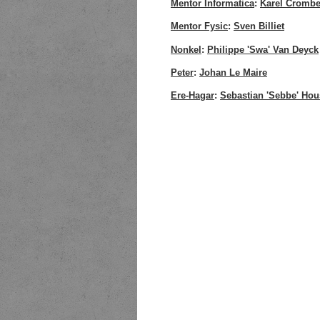
Mentor Informatica
:
Karel Cromb
Mentor Fysic
:
Sven Billiet
Nonkel
:
Philippe 'Swa' Van Deyck
Peter
:
Johan Le Maire
Ere-Hagar
:
Sebastian 'Sebbe' Hou