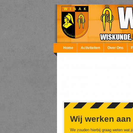
Overslaan en naar de inhoud gaan
Home
Activiteiten
Over Ons
Wij werken aan
We zouden hierbij graag weten wat ji