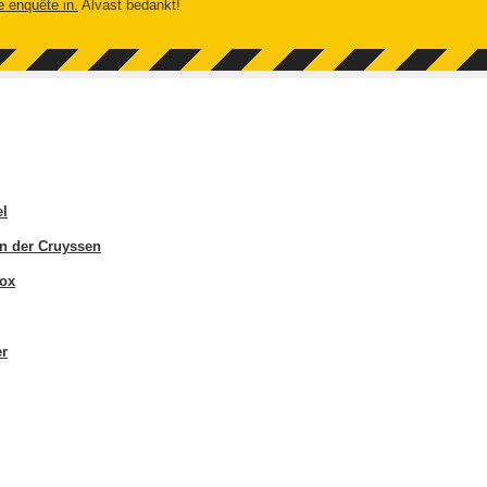
e enquête in.
Alvast bedankt!
el
an der Cruyssen
ox
er