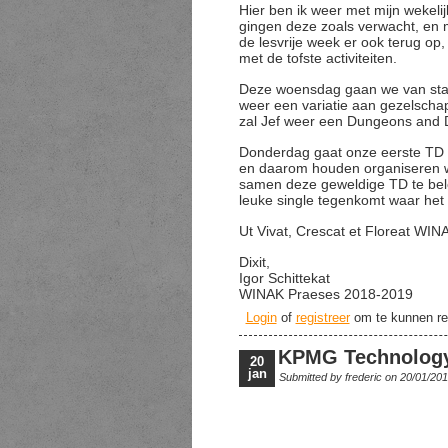
Hier ben ik weer met mijn wekeli
gingen deze zoals verwacht, en m
de lesvrije week er ook terug op,
met de tofste activiteiten.
Deze woensdag gaan we van star
weer een variatie aan gezelschap
zal Jef weer een Dungeons and
Donderdag gaat onze eerste TD va
en daarom houden organiseren wi
samen deze geweldige TD te belev
leuke single tegenkomt waar het
Ut Vivat, Crescat et Floreat WIN
Dixit,
Igor Schittekat
WINAK Praeses 2018-2019
Login
of
registreer
om te kunnen re
KPMG Technology
20
jan
Submitted by
frederic
on 20/01/20