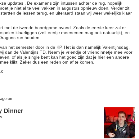
jkse updates . De examens zijn intussen achter de rug, hopelijk
oet je niet al te veel vakken in augustus opnieuw doen. Verder zit
 startten de lessen terug, en uiteraard staan wij weer wekelijks klaar
t met de tweede boardgame avond. Zoals de eerste keer zal er
spelen klaarliggen (zelf eentje meenemen mag ook natuurlijk), en
 Dragons run houden.
n het semester door in de KP. Het is dan namelijk Valentijnsdag,
j dan de Valentijns TD. Neem je vriendje of vriendinnetje mee voor
en, of als je single bent kan het goed zijn dat je hier een andere
 mee klikt. Zeker dus een reden om af te komen.
AK!
ageren
 Dinner
19