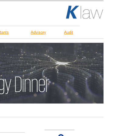
tants
Advisory
Audit