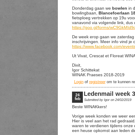
Donderdag gaan we
bowlen
in 
bowlingbaan,
Blancefoerlaan 1
fietsploeg vertrekken op 19u voo
vanavond via volgende link, dus d
https://goo.gl/forms/wC9GkMI
De week erop gaan we zaterdag
inschrijvingen. Meer info vind j
https://www.facebook.com/even
Ut Vivat, Crescat et Floreat WIN
Dixit,
Igor Schittekat
WINAK Praeses 2018-2019
Login
of
registreer
om te kunnen re
Ledenmail week 
24
feb
Submitted by
Igor
on 24/02/2019
Beste WINAKkers!
Vorige week konden we weer eens
Hier is veel aan het rad gedraaid
waren te verdienen tijdens onze 
een heuse opkomst aan leden die