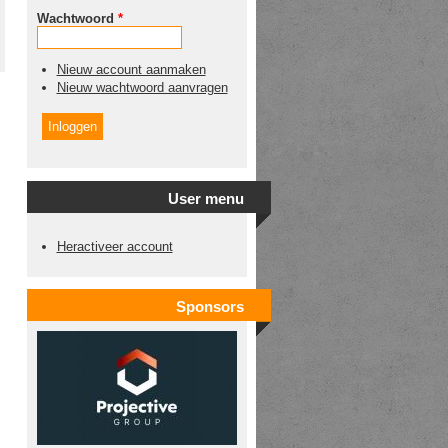
Wachtwoord
*
Nieuw account aanmaken
Nieuw wachtwoord aanvragen
User menu
Heractiveer account
Sponsors