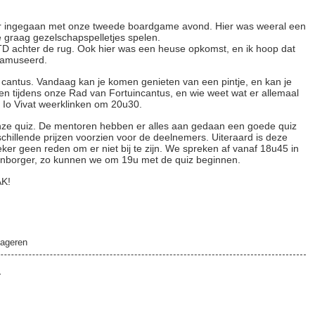
er ingegaan met onze tweede boardgame avond. Hier was weeral een
 graag gezelschapspelletjes spelen.
D achter de rug. Ook hier was een heuse opkomst, en ik hoop dat
geamuseerd.
antus. Vandaag kan je komen genieten van een pintje, en kan je
ngen tijdens onze Rad van Fortuincantus, en wie weet wat er allemaal
het Io Vivat weerklinken om 20u30.
onze quiz. De mentoren hebben er alles aan gedaan een goede quiz
chillende prijzen voorzien voor de deelnemers. Uiteraard is deze
zeker geen reden om er niet bij te zijn. We spreken af vanaf 18u45 in
nborger, zo kunnen we om 19u met de quiz beginnen.
AK!
ageren
1