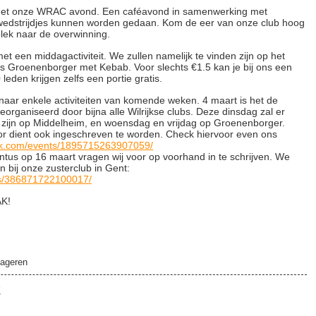
met onze WRAC avond. Een caféavond in samenwerking met
 wedstrijdjes kunnen worden gedaan. Kom de eer van onze club hoog
plek naar de overwinning.
t een middagactiviteit. We zullen namelijk te vinden zijn op het
s Groenenborger met Kebab. Voor slechts €1.5 kan je bij ons een
 leden krijgen zelfs een portie gratis.
t naar enkele activiteiten van komende weken. 4 maart is het de
organiseerd door bijna alle Wilrijkse clubs. Deze dinsdag zal er
zijn op Middelheim, en woensdag en vrijdag op Groenenborger.
r dient ook ingeschreven te worden. Check hiervoor even ons
ok.com/events/1895715263907059/
tus op 16 maart vragen wij voor op voorhand in te schrijven. We
 bij onze zusterclub in Gent:
ts/386871722100017/
AK!
ageren
2