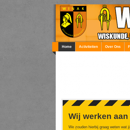
Overslaan en naar de inhoud gaan
Home
Activiteiten
Over Ons
Wij werken aan
We zouden hierbij graag weten wat ji