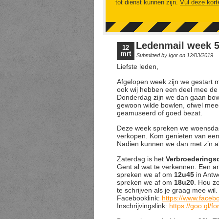
tot dienst kunnen zijn.
Vul deze kort
Ledenmail week 
12
mrt
Submitted by
Igor
on 12/03/2019
Liefste leden,
Afgelopen week zijn we gestart 
ook wij hebben een deel mee de 
Donderdag zijn we dan gaan bow
gewoon wilde bowlen, ofwel meed
geamuseerd of goed bezat.
Deze week spreken we woensdag
verkopen. Kom genieten van een
Nadien kunnen we dan met z’n al
Zaterdag is het
Verbroederings
Gent al wat te verkennen. Een an
spreken we af om
12u45
in Antw
spreken we af om
18u20
. Hou ze
te schrijven als je graag mee wil.
Facebooklink:
https://www.face
Inschrijvingslink:
https://goo.gl/