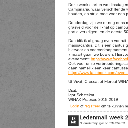
Deze week starten we dinsdag 
Campinaria, waar verschillende
houden, en strijd mee voor een 
Donderdag zijn we er nog eens me
grasveld voor de T-hal op campu
portie verkrijgen, en de eerste 50
Dan blik ik al graag even voorui
massacantus. Dit is een cantus ge
hiervoor en voorverkoopmoment 
7 maart gaan we bowlen. Hiervoo
evenement:
https://www.facebo
Ook voor onze verbroederingscan
gaan namelijk een keer cantussen
https://www.facebook.com/even
Ut Vivat, Crescat et Floreat WIN
Dixit,
Igor Schittekat
WINAK Praeses 2018-2019
Login
of
registreer
om te kunnen re
Ledenmail week 
18
feb
Submitted by
Igor
on 18/02/2019