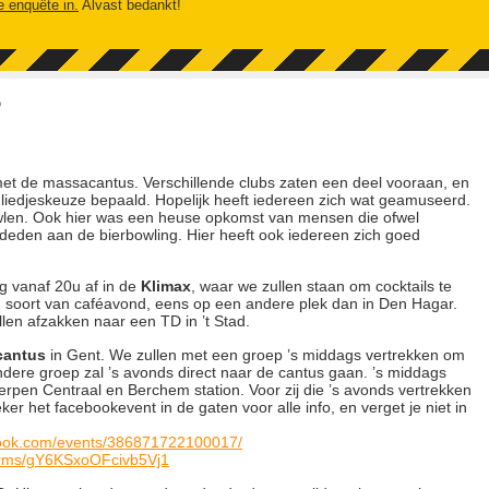
e enquête in.
Alvast bedankt!
5
met de massacantus. Verschillende clubs zaten een deel vooraan, en
liedjeskeuze bepaald. Hopelijk heeft iedereen zich wat geamuseerd.
len. Ook hier was een heuse opkomst van mensen die ofwel
eden aan de bierbowling. Hier heeft ook iedereen zich goed
 vanaf 20u af in de
Klimax
, waar we zullen staan om cocktails te
 soort van caféavond, eens op een andere plek dan in Den Hagar.
len afzakken naar een TD in ’t Stad.
cantus
in Gent. We zullen met een groep ’s middags vertrekken om
dere groep zal ’s avonds direct naar de cantus gaan. ’s middags
erpen Centraal en Berchem station. Voor zij die ’s avonds vertrekken
ker het facebookevent in de gaten voor alle info, en verget je niet in
book.com/events/386871722100017/
forms/gY6KSxoOFcivb5Vj1