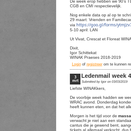
De week erop hebben we 90’s TD
CGB en CMI respectievelijk.
Nog enkele data op al op te schri
29 maart: Vrienden en Familiecan
https://goo.gl/forms/ytmJz
via
5-10 april: LAN
Ut Vivat, Crescat et Floreat WIN
Dixit,
Igor Schittekat
WINAK Praeses 2018-2019
Login
of
registreer
om te kunnen re
Ledenmail week 
3
mrt
Submitted by
Igor
on 03/03/2019
Liefste WINAKkers,
De voorbije week hadden we wee
WRAC avond. Donderdag konden w
heeft kunnen eten, en dat het a
Morgen is het tijd voor de
massa
verwacht je niet aan een standaar
cantus die je gewend bent, aange
tickets al allemaal verkocht, dus