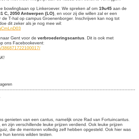
de bowlingbaan op Linkeroever. We spreken af om
19u45
aan de
81 C, 2050 Antwerpen (LO)
, en voor zij die willen zal er een
r de T-hal op campus Groenenborger. Inschrijven kan nog tot
oe dit zeker als je nog mee wil:
d9qCmLnD03
 naar Gent voor de
verbroederingscantus
. Dit is ook met
e op ons Facebookevent:
ts/386871722100017/
AK!
ageren
3
 genieten van een cantus, namelijk onze Rad van Fortuincantus.
, en zijn verschillende leuke prijzen verdiend. Ook leuke prijzen
quiz, die de mentoren volledig zelf hebben opgesteld. Ook hier was
 hun kennis wilden testen.