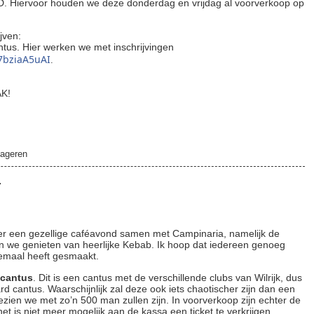
. Hiervoor houden we deze donderdag en vrijdag al voorverkoop op
jven:
tus. Hier werken we met inschrijvingen
v7bziaA5uAI
.
AK!
ageren
4
r een gezellige caféavond samen met Campinaria, namelijk de
e genieten van heerlijke Kebab. Ik hoop dat iedereen genoeg
llemaal heeft gesmaakt.
cantus
. Dit is een cantus met de verschillende clubs van Wilrijk, dus
d cantus. Waarschijnlijk zal deze ook iets chaotischer zijn dan een
zien we met zo’n 500 man zullen zijn. In voorverkoop zijn echter de
 het is niet meer mogelijk aan de kassa een ticket te verkrijgen.