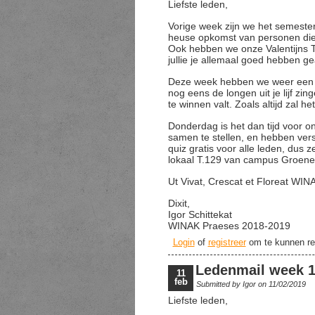
Liefste leden,
Vorige week zijn we het semest
heuse opkomst van personen die
Ook hebben we onze Valentijns T
jullie je allemaal goed hebben 
Deze week hebben we weer een c
nog eens de longen uit je lijf zi
te winnen valt. Zoals altijd zal 
Donderdag is het dan tijd voor 
samen te stellen, en hebben vers
quiz gratis voor alle leden, dus 
lokaal T.129 van campus Groene
Ut Vivat, Crescat et Floreat WIN
Dixit,
Igor Schittekat
WINAK Praeses 2018-2019
Login
of
registreer
om te kunnen re
Ledenmail week 
11
feb
Submitted by
Igor
on 11/02/2019
Liefste leden,