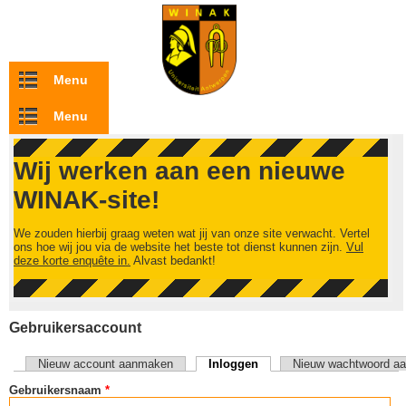
Overslaan en naar de inhoud gaan
Menu
Menu
Wij werken aan een nieuwe
WINAK-site!
We zouden hierbij graag weten wat jij van onze site verwacht. Vertel
ons hoe wij jou via de website het beste tot dienst kunnen zijn.
Vul
deze korte enquête in.
Alvast bedankt!
Gebruikersaccount
Nieuw account aanmaken
Inloggen
(actieve tabblad)
Nieuw wachtwoord aa
Primaire tabs
Gebruikersnaam
*