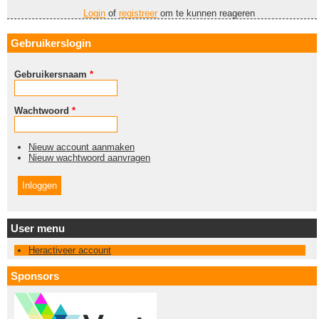
Login
of
registreer
om te kunnen reageren
Gebruikerslogin
Gebruikersnaam
*
Wachtwoord
*
Nieuw account aanmaken
Nieuw wachtwoord aanvragen
User menu
Heractiveer account
Sponsors