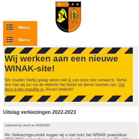
Overslaan en naar de inhoud gaan
Menu
Menu
Wij werken aan een nieuwe
WINAK-site!
We zouden hierbij graag weten wat jij van onze site verwacht. Vertel
ons hoe wij jou via de website het beste tot dienst kunnen zijn.
Vul
deze korte enquête in.
Alvast bedankt!
Uitslag verkiezingen 2022-2023
Submitted by
ArnoV
on 30/04/2022
Als Verkiezingscomité mogen wij u met trots het WINAK praesidium