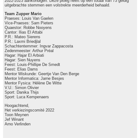
2022-2023 aankondigen. Deze ploeg heeft op een totaal van 73 geldig
uitgebrachte stemmen een volstrekte meerderheid behaald.
Team Zupper Mario
Praeses: Louis Van Gaelen
Vice-Praeses: Sam Pieters
Quaestor: Robbe Nooyens
Cantor: Ilias El Attabi
P.R.: Mateo Sierens
P.R.: Laxmi Briedjlal
Schachtentemmer: Ingvar Zappacosta
Zedenmeester: Arthur Préal
Hagar: Hajar El Arbiati
Hagar: Sien Nuyens
Feest: Louis-Phillipe De Smedt
Feest: Elias Dams
Mentor Wiskunde: Geertje Van Den Berge
Mentor Informatica: Jarne Besjes
Mentor Fysica: Hélène De Witte
V.U.: Simon Olivier
Sport: Danika Thijs
Sport: Luca Kempenaers
Hoogachtend,
Het verkiezingscomité 2022
Toon Meynen
Jef Winant
Arno Verlinden