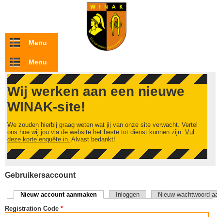
Overslaan en naar de inhoud gaan
Menu
Menu
Wij werken aan een nieuwe
WINAK-site!
We zouden hierbij graag weten wat jij van onze site verwacht. Vertel
ons hoe wij jou via de website het beste tot dienst kunnen zijn.
Vul
deze korte enquête in.
Alvast bedankt!
Gebruikersaccount
Nieuw account aanmaken
(actieve tabblad)
Inloggen
Nieuw wachtwoord a
Primaire tabs
Registration Code
*