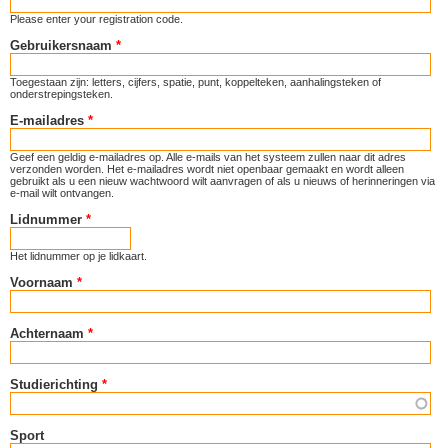
Please enter your registration code.
Gebruikersnaam
*
Toegestaan zijn: letters, cijfers, spatie, punt, koppelteken, aanhalingsteken of
onderstrepingsteken.
E-mailadres
*
Geef een geldig e-mailadres op. Alle e-mails van het systeem zullen naar dit adres
verzonden worden. Het e-mailadres wordt niet openbaar gemaakt en wordt alleen
gebruikt als u een nieuw wachtwoord wilt aanvragen of als u nieuws of herinneringen via
e-mail wilt ontvangen.
Lidnummer
*
Het lidnummer op je lidkaart.
Voornaam
*
Achternaam
*
Studierichting
*
Sport