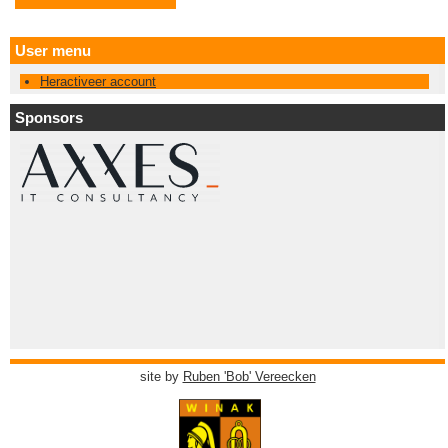
User menu
Heractiveer account
Sponsors
site by
Ruben 'Bob' Vereecken