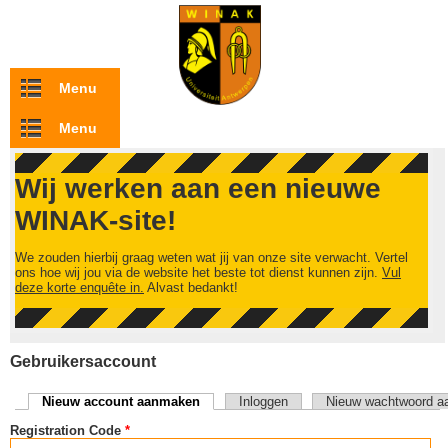
Overslaan en naar de inhoud gaan
Menu
Menu
Wij werken aan een nieuwe
WINAK-site!
We zouden hierbij graag weten wat jij van onze site verwacht. Vertel
ons hoe wij jou via de website het beste tot dienst kunnen zijn.
Vul
deze korte enquête in.
Alvast bedankt!
Gebruikersaccount
Nieuw account aanmaken
(actieve tabblad)
Inloggen
Nieuw wachtwoord a
Primaire tabs
Registration Code
*