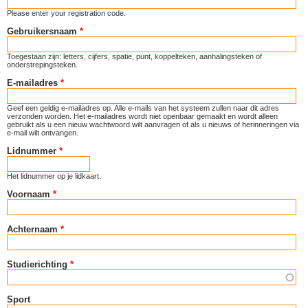
Please enter your registration code.
Gebruikersnaam
*
Toegestaan zijn: letters, cijfers, spatie, punt, koppelteken, aanhalingsteken of
onderstrepingsteken.
E-mailadres
*
Geef een geldig e-mailadres op. Alle e-mails van het systeem zullen naar dit adres
verzonden worden. Het e-mailadres wordt niet openbaar gemaakt en wordt alleen
gebruikt als u een nieuw wachtwoord wilt aanvragen of als u nieuws of herinneringen via
e-mail wilt ontvangen.
Lidnummer
*
Het lidnummer op je lidkaart.
Voornaam
*
Achternaam
*
Studierichting
*
Sport