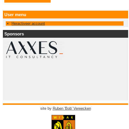
User menu
Heractiveer account
Sponsors
site by
Ruben 'Bob' Vereecken