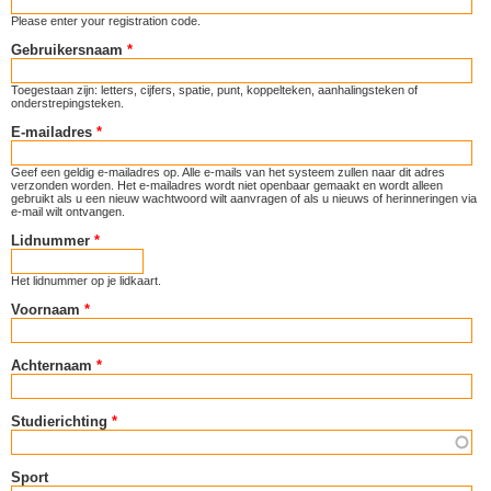
Please enter your registration code.
Gebruikersnaam
*
Toegestaan zijn: letters, cijfers, spatie, punt, koppelteken, aanhalingsteken of
onderstrepingsteken.
E-mailadres
*
Geef een geldig e-mailadres op. Alle e-mails van het systeem zullen naar dit adres
verzonden worden. Het e-mailadres wordt niet openbaar gemaakt en wordt alleen
gebruikt als u een nieuw wachtwoord wilt aanvragen of als u nieuws of herinneringen via
e-mail wilt ontvangen.
Lidnummer
*
Het lidnummer op je lidkaart.
Voornaam
*
Achternaam
*
Studierichting
*
Sport