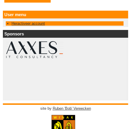
User menu
Heractiveer account
Sponsors
site by
Ruben 'Bob' Vereecken