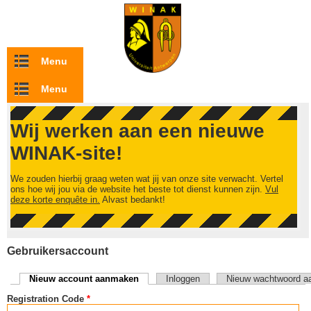
Overslaan en naar de inhoud gaan
Menu
Menu
Wij werken aan een nieuwe
WINAK-site!
We zouden hierbij graag weten wat jij van onze site verwacht. Vertel
ons hoe wij jou via de website het beste tot dienst kunnen zijn.
Vul
deze korte enquête in.
Alvast bedankt!
Gebruikersaccount
Nieuw account aanmaken
(actieve tabblad)
Inloggen
Nieuw wachtwoord a
Primaire tabs
Registration Code
*