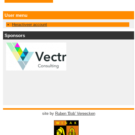
User menu
Heractiveer account
Sponsors
site by
Ruben 'Bob' Vereecken