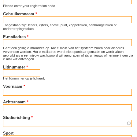
Please enter your registration code.
Gebruikersnaam
*
Toegestaan zijn: letters, cijfers, spatie, punt, koppelteken, aanhalingsteken of
onderstrepingsteken.
E-mailadres
*
Geef een geldig e-mailadres op. Alle e-mails van het systeem zullen naar dit adres
verzonden worden. Het e-mailadres wordt niet openbaar gemaakt en wordt alleen
gebruikt als u een nieuw wachtwoord wilt aanvragen of als u nieuws of herinneringen via
e-mail wilt ontvangen.
Lidnummer
*
Het lidnummer op je lidkaart.
Voornaam
*
Achternaam
*
Studierichting
*
Sport