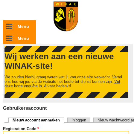
Overslaan en naar de inhoud gaan
Menu
Menu
Wij werken aan een nieuwe
WINAK-site!
We zouden hierbij graag weten wat jij van onze site verwacht. Vertel
ons hoe wij jou via de website het beste tot dienst kunnen zijn.
Vul
deze korte enquête in.
Alvast bedankt!
Gebruikersaccount
Nieuw account aanmaken
(actieve tabblad)
Inloggen
Nieuw wachtwoord a
Primaire tabs
Registration Code
*