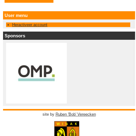
User menu
Heractiveer account
Sponsors
site by
Ruben 'Bob' Vereecken