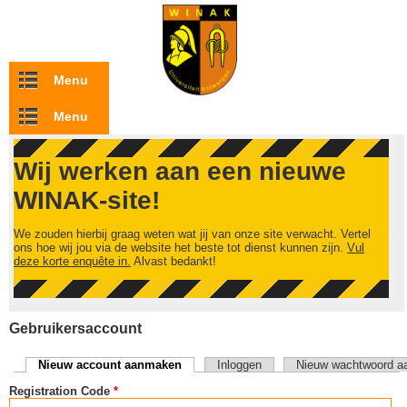
Overslaan en naar de inhoud gaan
Menu
Menu
Wij werken aan een nieuwe
WINAK-site!
We zouden hierbij graag weten wat jij van onze site verwacht. Vertel
ons hoe wij jou via de website het beste tot dienst kunnen zijn.
Vul
deze korte enquête in.
Alvast bedankt!
Gebruikersaccount
Nieuw account aanmaken
(actieve tabblad)
Inloggen
Nieuw wachtwoord a
Primaire tabs
Registration Code
*