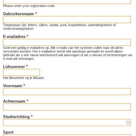
Please enter your registration code.
Gebruikersnaam
*
Toegestaan zijn: letters, cijfers, spatie, punt, koppelteken, aanhalingsteken of
onderstrepingsteken.
E-mailadres
*
Geef een geldig e-mailadres op. Alle e-mails van het systeem zullen naar dit adres
verzonden worden. Het e-mailadres wordt niet openbaar gemaakt en wordt alleen
gebruikt als u een nieuw wachtwoord wilt aanvragen of als u nieuws of herinneringen via
e-mail wilt ontvangen.
Lidnummer
*
Het lidnummer op je lidkaart.
Voornaam
*
Achternaam
*
Studierichting
*
Sport