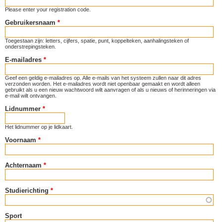
Please enter your registration code.
Gebruikersnaam
*
Toegestaan zijn: letters, cijfers, spatie, punt, koppelteken, aanhalingsteken of
onderstrepingsteken.
E-mailadres
*
Geef een geldig e-mailadres op. Alle e-mails van het systeem zullen naar dit adres
verzonden worden. Het e-mailadres wordt niet openbaar gemaakt en wordt alleen
gebruikt als u een nieuw wachtwoord wilt aanvragen of als u nieuws of herinneringen via
e-mail wilt ontvangen.
Lidnummer
*
Het lidnummer op je lidkaart.
Voornaam
*
Achternaam
*
Studierichting
*
Sport