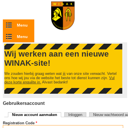
Overslaan en naar de inhoud gaan
Menu
Menu
Wij werken aan een nieuwe
WINAK-site!
We zouden hierbij graag weten wat jij van onze site verwacht. Vertel
ons hoe wij jou via de website het beste tot dienst kunnen zijn.
Vul
deze korte enquête in.
Alvast bedankt!
Gebruikersaccount
Nieuw account aanmaken
(actieve tabblad)
Inloggen
Nieuw wachtwoord a
Primaire tabs
Registration Code
*