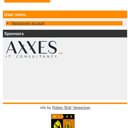
User menu
Heractiveer account
Sponsors
site by
Ruben 'Bob' Vereecken