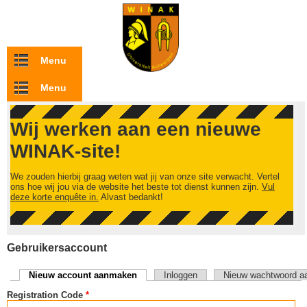
Overslaan en naar de inhoud gaan
Menu
Menu
Wij werken aan een nieuwe
WINAK-site!
We zouden hierbij graag weten wat jij van onze site verwacht. Vertel
ons hoe wij jou via de website het beste tot dienst kunnen zijn.
Vul
deze korte enquête in.
Alvast bedankt!
Gebruikersaccount
Nieuw account aanmaken
(actieve tabblad)
Inloggen
Nieuw wachtwoord a
Primaire tabs
Registration Code
*