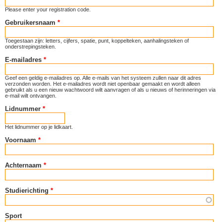
Please enter your registration code.
Gebruikersnaam
*
Toegestaan zijn: letters, cijfers, spatie, punt, koppelteken, aanhalingsteken of
onderstrepingsteken.
E-mailadres
*
Geef een geldig e-mailadres op. Alle e-mails van het systeem zullen naar dit adres
verzonden worden. Het e-mailadres wordt niet openbaar gemaakt en wordt alleen
gebruikt als u een nieuw wachtwoord wilt aanvragen of als u nieuws of herinneringen via
e-mail wilt ontvangen.
Lidnummer
*
Het lidnummer op je lidkaart.
Voornaam
*
Achternaam
*
Studierichting
*
Sport