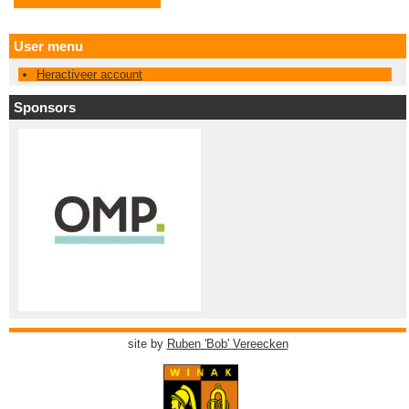
User menu
Heractiveer account
Sponsors
site by
Ruben 'Bob' Vereecken