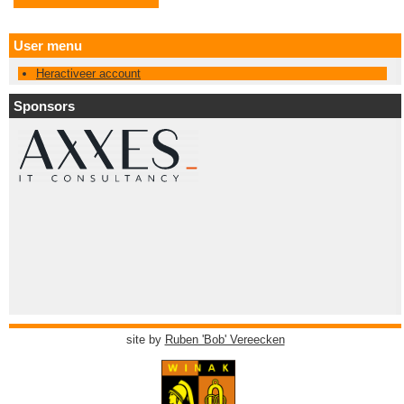
User menu
Heractiveer account
Sponsors
site by
Ruben 'Bob' Vereecken