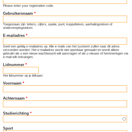
Please enter your registration code.
Gebruikersnaam
*
Toegestaan zijn: letters, cijfers, spatie, punt, koppelteken, aanhalingsteken of
onderstrepingsteken.
E-mailadres
*
Geef een geldig e-mailadres op. Alle e-mails van het systeem zullen naar dit adres
verzonden worden. Het e-mailadres wordt niet openbaar gemaakt en wordt alleen
gebruikt als u een nieuw wachtwoord wilt aanvragen of als u nieuws of herinneringen via
e-mail wilt ontvangen.
Lidnummer
*
Het lidnummer op je lidkaart.
Voornaam
*
Achternaam
*
Studierichting
*
Sport