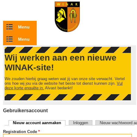
Overslaan en naar de inhoud gaan
Menu
Menu
Wij werken aan een nieuwe
WINAK-site!
We zouden hierbij graag weten wat jij van onze site verwacht. Vertel
ons hoe wij jou via de website het beste tot dienst kunnen zijn.
Vul
deze korte enquête in.
Alvast bedankt!
Gebruikersaccount
Nieuw account aanmaken
(actieve tabblad)
Inloggen
Nieuw wachtwoord a
Primaire tabs
Registration Code
*