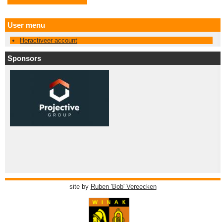
User menu
Heractiveer account
Sponsors
site by
Ruben 'Bob' Vereecken