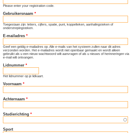
Please enter your registration code.
Gebruikersnaam
*
Toegestaan zijn: letters, cijfers, spatie, punt, koppelteken, aanhalingsteken of
onderstrepingsteken.
E-mailadres
*
Geef een geldig e-mailadres op. Alle e-mails van het systeem zullen naar dit adres
verzonden worden. Het e-mailadres wordt niet openbaar gemaakt en wordt alleen
gebruikt als u een nieuw wachtwoord wilt aanvragen of als u nieuws of herinneringen via
e-mail wilt ontvangen.
Lidnummer
*
Het lidnummer op je lidkaart.
Voornaam
*
Achternaam
*
Studierichting
*
Sport