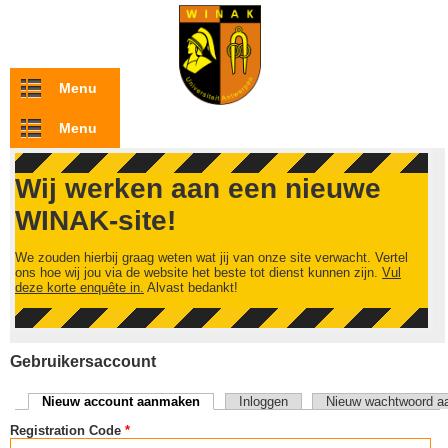
Overslaan en naar de inhoud gaan
Menu
Menu
Wij werken aan een nieuwe
WINAK-site!
We zouden hierbij graag weten wat jij van onze site verwacht. Vertel
ons hoe wij jou via de website het beste tot dienst kunnen zijn.
Vul
deze korte enquête in.
Alvast bedankt!
Gebruikersaccount
Nieuw account aanmaken
(actieve tabblad)
Inloggen
Nieuw wachtwoord a
Primaire tabs
Registration Code
*