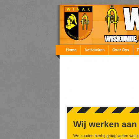
Overslaan en naar de inhoud gaan
Home
Activiteiten
Over Ons
Wij werken aan
We zouden hierbij graag weten wat ji