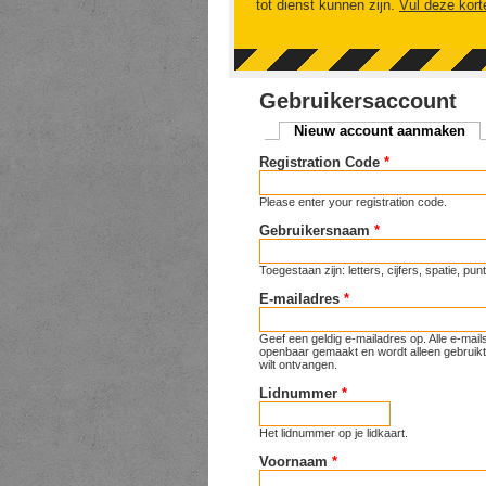
tot dienst kunnen zijn.
Vul deze kort
Gebruikersaccount
Nieuw account aanmaken
(ac
Primaire tabs
Registration Code
*
Please enter your registration code.
Gebruikersnaam
*
Toegestaan zijn: letters, cijfers, spatie, p
E-mailadres
*
Geef een geldig e-mailadres op. Alle e-mai
openbaar gemaakt en wordt alleen gebruikt 
wilt ontvangen.
Lidnummer
*
Het lidnummer op je lidkaart.
Voornaam
*