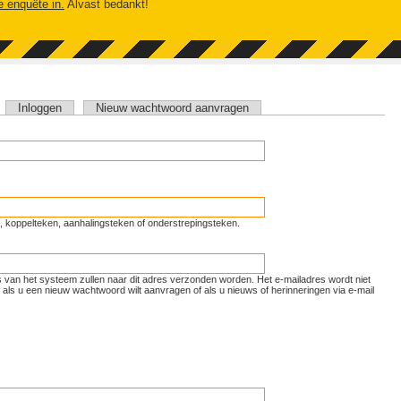
e enquête in.
Alvast bedankt!
tieve tabblad)
Inloggen
Nieuw wachtwoord aanvragen
unt, koppelteken, aanhalingsteken of onderstrepingsteken.
ls van het systeem zullen naar dit adres verzonden worden. Het e-mailadres wordt niet
als u een nieuw wachtwoord wilt aanvragen of als u nieuws of herinneringen via e-mail