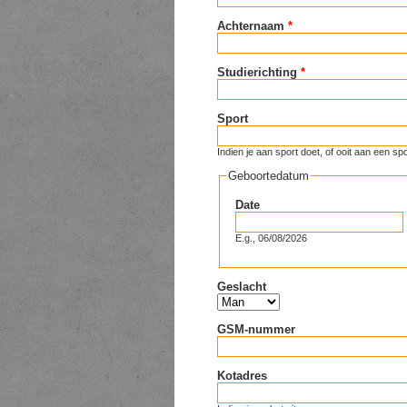
Achternaam
*
Studierichting
*
Sport
Indien je aan sport doet, of ooit aan een
Geboortedatum
Date
E.g., 06/08/2026
Geslacht
GSM-nummer
Kotadres