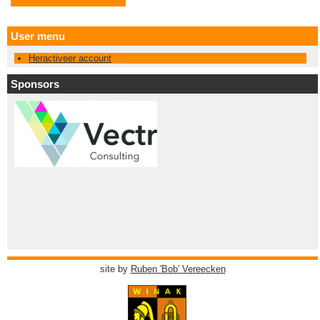
User menu
Heractiveer account
Sponsors
site by
Ruben 'Bob' Vereecken