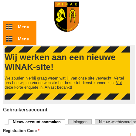
Overslaan en naar de inhoud gaan
Menu
Menu
Wij werken aan een nieuwe
WINAK-site!
We zouden hierbij graag weten wat jij van onze site verwacht. Vertel
ons hoe wij jou via de website het beste tot dienst kunnen zijn.
Vul
deze korte enquête in.
Alvast bedankt!
Gebruikersaccount
Nieuw account aanmaken
(actieve tabblad)
Inloggen
Nieuw wachtwoord a
Primaire tabs
Registration Code
*