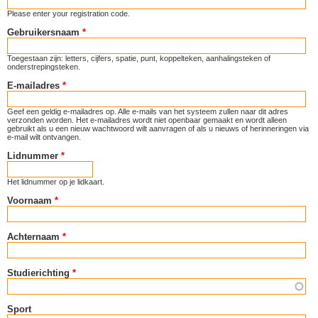
Please enter your registration code.
Gebruikersnaam
*
Toegestaan zijn: letters, cijfers, spatie, punt, koppelteken, aanhalingsteken of
onderstrepingsteken.
E-mailadres
*
Geef een geldig e-mailadres op. Alle e-mails van het systeem zullen naar dit adres
verzonden worden. Het e-mailadres wordt niet openbaar gemaakt en wordt alleen
gebruikt als u een nieuw wachtwoord wilt aanvragen of als u nieuws of herinneringen via
e-mail wilt ontvangen.
Lidnummer
*
Het lidnummer op je lidkaart.
Voornaam
*
Achternaam
*
Studierichting
*
Sport