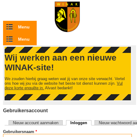
Overslaan en naar de inhoud gaan
Menu
Menu
Wij werken aan een nieuwe
WINAK-site!
We zouden hierbij graag weten wat jij van onze site verwacht. Vertel
ons hoe wij jou via de website het beste tot dienst kunnen zijn.
Vul
deze korte enquête in.
Alvast bedankt!
Gebruikersaccount
Nieuw account aanmaken
Inloggen
(actieve tabblad)
Nieuw wachtwoord aa
Primaire tabs
Gebruikersnaam
*