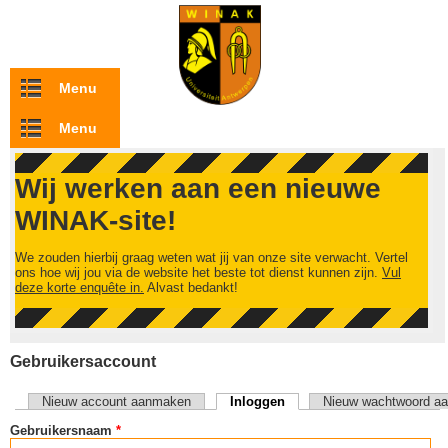
Overslaan en naar de inhoud gaan
Menu
Menu
Wij werken aan een nieuwe
WINAK-site!
We zouden hierbij graag weten wat jij van onze site verwacht. Vertel
ons hoe wij jou via de website het beste tot dienst kunnen zijn.
Vul
deze korte enquête in.
Alvast bedankt!
Gebruikersaccount
Nieuw account aanmaken
Inloggen
(actieve tabblad)
Nieuw wachtwoord aa
Primaire tabs
Gebruikersnaam
*