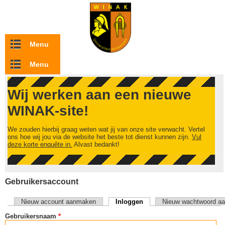
Overslaan en naar de inhoud gaan
Menu
Menu
Wij werken aan een nieuwe
WINAK-site!
We zouden hierbij graag weten wat jij van onze site verwacht. Vertel
ons hoe wij jou via de website het beste tot dienst kunnen zijn.
Vul
deze korte enquête in.
Alvast bedankt!
Gebruikersaccount
Nieuw account aanmaken
Inloggen
(actieve tabblad)
Nieuw wachtwoord aa
Primaire tabs
Gebruikersnaam
*