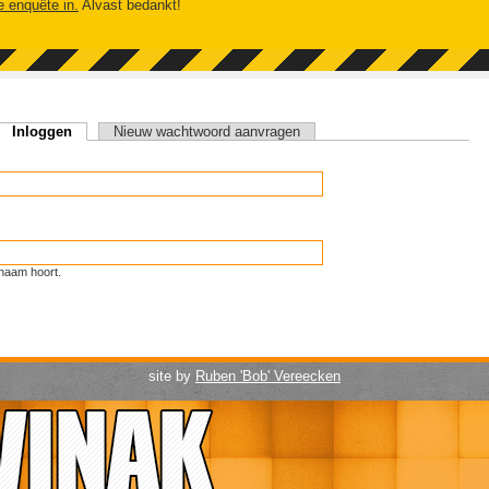
e enquête in.
Alvast bedankt!
Inloggen
(actieve tabblad)
Nieuw wachtwoord aanvragen
naam hoort.
site by
Ruben 'Bob' Vereecken