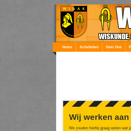
Overslaan en naar de inhoud gaan
Home
Activiteiten
Over Ons
Wij werken aan
We zouden hierbij graag weten wat ji