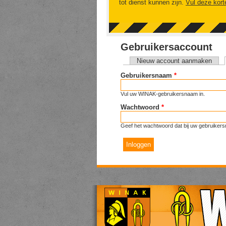
tot dienst kunnen zijn.
Vul deze kort
Gebruikersaccount
Nieuw account aanmaken
Primaire tabs
Gebruikersnaam
*
Vul uw WINAK-gebruikersnaam in.
Wachtwoord
*
Geef het wachtwoord dat bij uw gebruikers