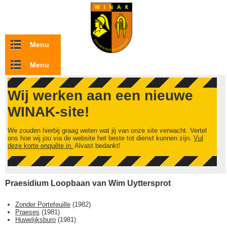
Overslaan en naar de inhoud gaan
Menu
Menu
Wij werken aan een nieuwe
WINAK-site!
We zouden hierbij graag weten wat jij van onze site verwacht. Vertel
ons hoe wij jou via de website het beste tot dienst kunnen zijn.
Vul
deze korte enquête in.
Alvast bedankt!
Praesidium Loopbaan van Wim Uyttersprot
Zonder Portefeuille
(
1982
)
Praeses
(
1981
)
Huwelijksburo
(
1981
)