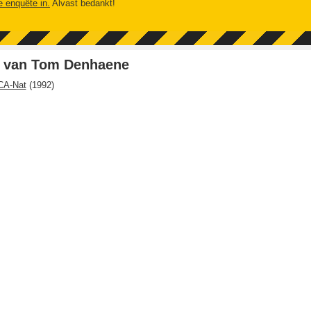
e enquête in.
Alvast bedankt!
 van Tom Denhaene
CA-Nat
(
1992
)