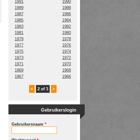
1991
1990
1989
1988
1987
1986
1985
1984
1983
1982
1981
1980
1979
1978
1977
1976
1975
1974
1973
1972
1971
1970
1969
1968
1967
1966
<
2 of 3
>
Gebruikerslogin
Gebruikersnaam
*