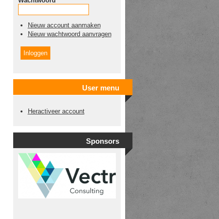
Wachtwoord
*
Nieuw account aanmaken
Nieuw wachtwoord aanvragen
User menu
Heractiveer account
Sponsors