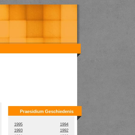
Praesidium Geschiedenis
1995
1994
1993
1992