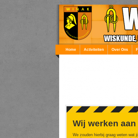
Overslaan en naar de inhoud gaan
Home
Activiteiten
Over Ons
Wij werken aan
We zouden hierbij graag weten wat ji