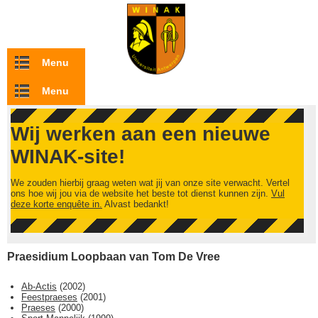
Overslaan en naar de inhoud gaan
Menu
Menu
Wij werken aan een nieuwe
WINAK-site!
We zouden hierbij graag weten wat jij van onze site verwacht. Vertel
ons hoe wij jou via de website het beste tot dienst kunnen zijn.
Vul
deze korte enquête in.
Alvast bedankt!
Praesidium Loopbaan van Tom De Vree
Ab-Actis
(
2002
)
Feestpraeses
(
2001
)
Praeses
(
2000
)