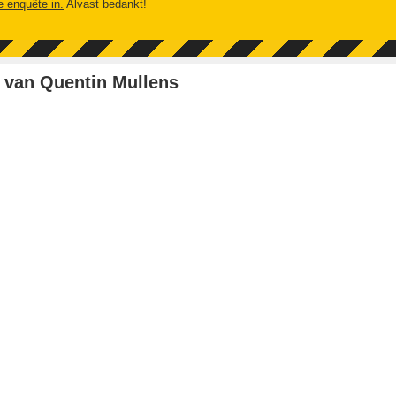
e enquête in.
Alvast bedankt!
 van Quentin Mullens