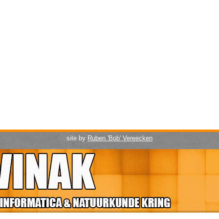
site by
Ruben 'Bob' Vereecken