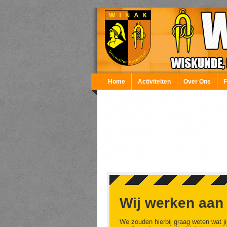
Overslaan en naar de inhoud gaan
Home
Activiteiten
Over Ons
Wij werken aan
We zouden hierbij graag weten wat ji