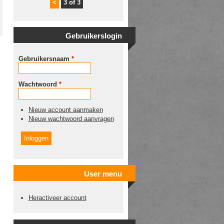
<
3 of 3
Gebruikerslogin
Gebruikersnaam
*
Wachtwoord
*
Nieuw account aanmaken
Nieuw wachtwoord aanvragen
User menu
Heractiveer account