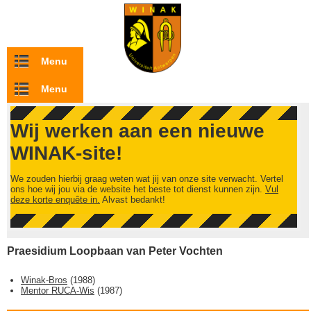
Overslaan en naar de inhoud gaan
Menu
Menu
Wij werken aan een nieuwe
WINAK-site!
We zouden hierbij graag weten wat jij van onze site verwacht. Vertel
ons hoe wij jou via de website het beste tot dienst kunnen zijn.
Vul
deze korte enquête in.
Alvast bedankt!
Praesidium Loopbaan van Peter Vochten
Winak-Bros
(
1988
)
Mentor RUCA-Wis
(
1987
)