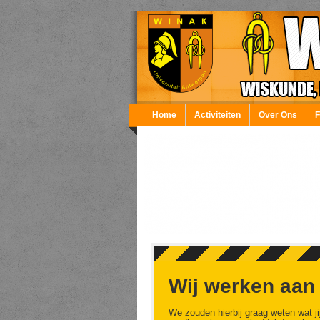
Overslaan en naar de inhoud gaan
Home
Activiteiten
Over Ons
Wij werken aan
We zouden hierbij graag weten wat ji