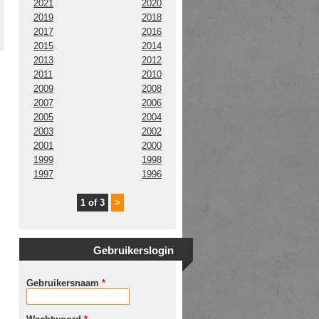
2021
2020
2019
2018
2017
2016
2015
2014
2013
2012
2011
2010
2009
2008
2007
2006
2005
2004
2003
2002
2001
2000
1999
1998
1997
1996
1 of 3
>
Gebruikerslogin
Gebruikersnaam
*