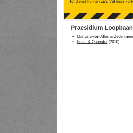
tot dienst kunnen zijn.
Vul deze kort
Praesidium Loopbaan
Martusje-van-Alles & Zedenmee
Feest & Quaestor
(
2010
)