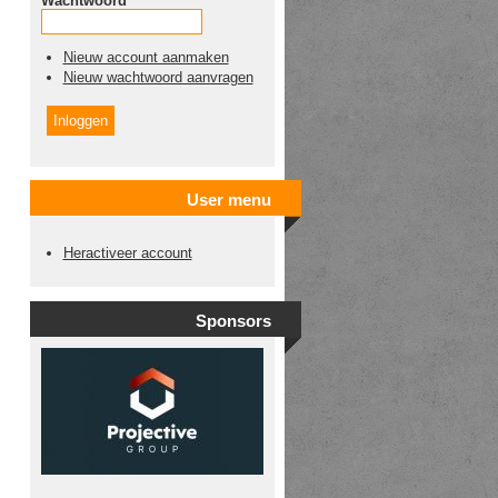
Wachtwoord
*
Nieuw account aanmaken
Nieuw wachtwoord aanvragen
User menu
Heractiveer account
Sponsors