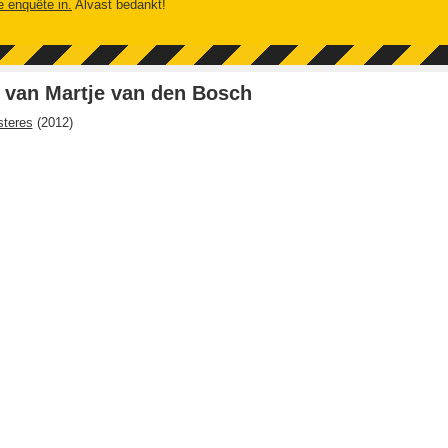
e enquête in.
Alvast bedankt!
 van Martje van den Bosch
steres
(
2012
)