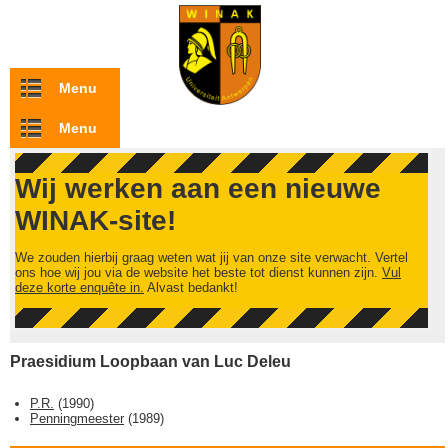
Overslaan en naar de inhoud gaan
Menu
Menu
Wij werken aan een nieuwe
WINAK-site!
We zouden hierbij graag weten wat jij van onze site verwacht. Vertel
ons hoe wij jou via de website het beste tot dienst kunnen zijn.
Vul
deze korte enquête in.
Alvast bedankt!
Praesidium Loopbaan van Luc Deleu
P.R.
(
1990
)
Penningmeester
(
1989
)