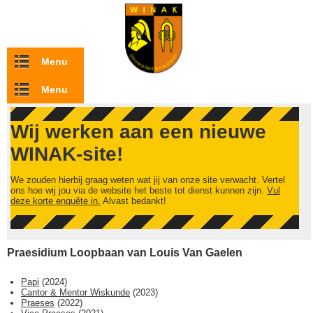
Overslaan en naar de inhoud gaan
Menu
Menu
Wij werken aan een nieuwe
WINAK-site!
We zouden hierbij graag weten wat jij van onze site verwacht. Vertel
ons hoe wij jou via de website het beste tot dienst kunnen zijn.
Vul
deze korte enquête in.
Alvast bedankt!
Praesidium Loopbaan van Louis Van Gaelen
Papi
(
2024
)
Cantor & Mentor Wiskunde
(
2023
)
Praeses
(
2022
)