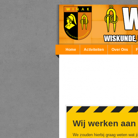
Overslaan en naar de inhoud gaan
Home
Activiteiten
Over Ons
Wij werken aan
We zouden hierbij graag weten wat ji