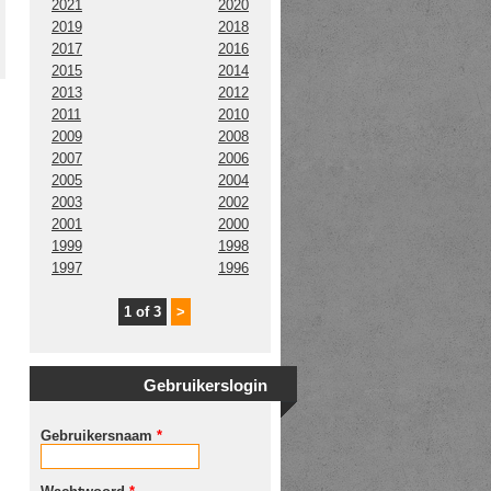
2021
2020
2019
2018
2017
2016
2015
2014
2013
2012
2011
2010
2009
2008
2007
2006
2005
2004
2003
2002
2001
2000
1999
1998
1997
1996
1 of 3
>
Gebruikerslogin
Gebruikersnaam
*