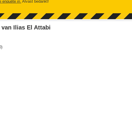
e enquête in.
Alvast bedankt!
an Ilias El Attabi
0
)