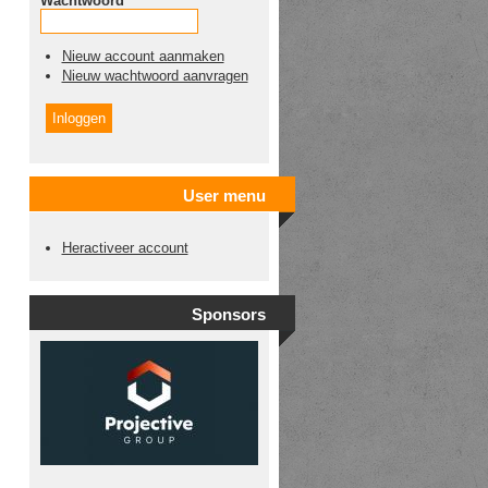
Wachtwoord
*
Nieuw account aanmaken
Nieuw wachtwoord aanvragen
User menu
Heractiveer account
Sponsors