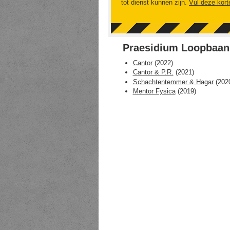
tot dienst kunnen zijn.
Vul deze kort
Praesidium Loopbaan v
Cantor
(
2022
)
Cantor & P.R.
(
2021
)
Schachtentemmer & Hagar
(
202
Mentor Fysica
(
2019
)