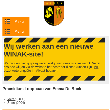
Overslaan en naar de inhoud gaan
Menu
Menu
Wij werken aan een nieuwe
WINAK-site!
We zouden hierbij graag weten wat jij van onze site verwacht. Vertel
ons hoe wij jou via de website het beste tot dienst kunnen zijn.
Vul
deze korte enquête in.
Alvast bedankt!
Praesidium Loopbaan van Emma De Bock
Meter
(
2005
)
Sport
(
2004
)