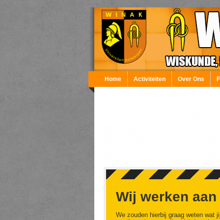
Overslaan en naar de inhoud gaan
Home
Activiteiten
Over Ons
Wij werken aan
We zouden hierbij graag weten wat ji