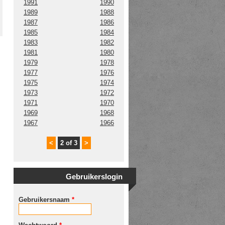
1991
1990
1989
1988
1987
1986
1985
1984
1983
1982
1981
1980
1979
1978
1977
1976
1975
1974
1973
1972
1971
1970
1969
1968
1967
1966
<
2 of 3
>
Gebruikerslogin
Gebruikersnaam
*