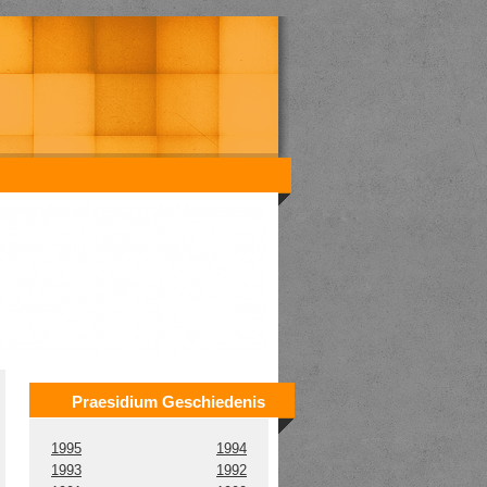
Praesidium Geschiedenis
1995
1994
1993
1992