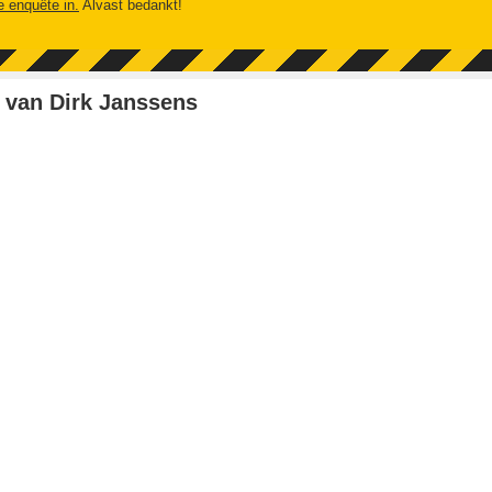
e enquête in.
Alvast bedankt!
 van Dirk Janssens